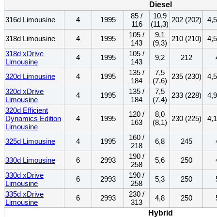
Diesel
85 /
10,9
316d Limousine
4
1995
202 (202)
4,5
116
(11,3)
105 /
9,1
318d Limousine
4
1995
210 (210)
4,5
143
(9,3)
318d xDrive
105 /
4
1995
9,2
212
Limousine
143
135 /
7,5
320d Limousine
4
1995
235 (230)
4,5
184
(7,6)
320d xDrive
135 /
7,5
4
1995
233 (228)
4,9
Limousine
184
(7,4)
320d Efficient
120 /
8,0
Dynamics Edition
4
1995
230 (225)
4,1
163
(8,1)
Limousine
160 /
325d Limousine
4
1995
6,8
245
218
190 /
330d Limousine
6
2993
5,6
250
258
330d xDrive
190 /
6
2993
5,3
250
Limousine
258
335d xDrive
230 /
6
2993
4,8
250
Limousine
313
Hybrid