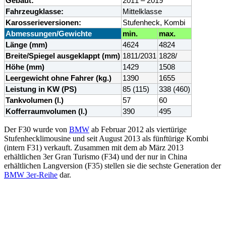
Gebaut:
2011 – 2019
Fahrzeugklasse:
Mittelklasse
Karosserieversionen:
Stufenheck, Kombi
Abmessungen/Gewichte
min.
max.
Länge (mm)
4624
4824
Breite/Spiegel ausgeklappt
(mm)
1811/2031
1828/
Höhe (mm)
1429
1508
Leergewicht ohne Fahrer (kg.)
1390
1655
Leistung in KW (PS)
85 (115)
338 (460)
Tankvolumen (l.)
57
60
Kofferraumvolumen (l.)
390
495
Der F30 wurde von
BMW
ab Februar 2012 als viertürige
Stufenhecklimousine und seit August 2013 als fünftürige Kombi
(intern F31) verkauft. Zusammen mit dem ab März 2013
erhältlichen 3er Gran Turismo (F34) und der nur in China
erhältlichen Langversion (F35) stellen sie die sechste Generation der
BMW 3er-Reihe
dar.