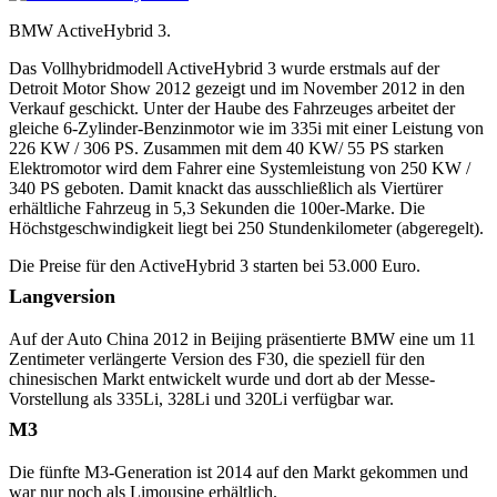
BMW ActiveHybrid 3.
Das Vollhybridmodell ActiveHybrid 3 wurde erstmals auf der
Detroit Motor Show 2012 gezeigt und im November 2012 in den
Verkauf geschickt. Unter der Haube des Fahrzeuges arbeitet der
gleiche 6-Zylinder-Benzinmotor wie im 335i mit einer Leistung von
226 KW / 306 PS. Zusammen mit dem 40 KW/ 55 PS starken
Elektromotor wird dem Fahrer eine Systemleistung von 250 KW /
340 PS geboten. Damit knackt das ausschließlich als Viertürer
erhältliche Fahrzeug in 5,3 Sekunden die 100er-Marke. Die
Höchstgeschwindigkeit liegt bei 250 Stundenkilometer (abgeregelt).
Die Preise für den ActiveHybrid 3 starten bei 53.000 Euro.
Langversion
Auf der Auto China 2012 in Beijing präsentierte BMW eine um 11
Zentimeter verlängerte Version des F30, die speziell für den
chinesischen Markt entwickelt wurde und dort ab der Messe-
Vorstellung als 335Li, 328Li und 320Li verfügbar war.
M3
Die fünfte M3-Generation ist 2014 auf den Markt gekommen und
war nur noch als Limousine erhältlich.