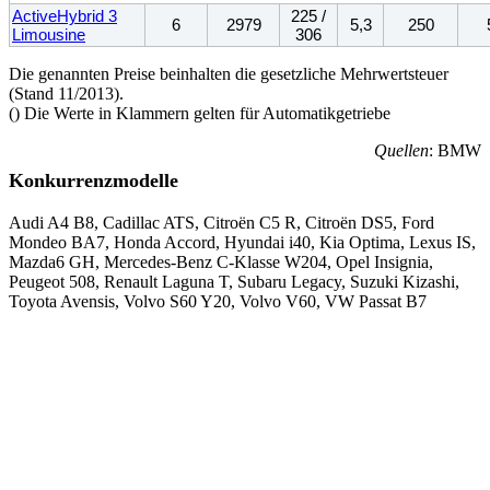
ActiveHybrid 3
225 /
6
2979
5,3
250
Limousine
306
Die genannten Preise beinhalten die gesetzliche Mehrwertsteuer
(Stand 11/2013).
() Die Werte in Klammern gelten für Automatikgetriebe
Quellen
: BMW
Konkurrenzmodelle
Audi A4 B8, Cadillac ATS, Citroën C5 R, Citroën DS5, Ford
Mondeo BA7, Honda Accord, Hyundai i40, Kia Optima, Lexus IS,
Mazda6 GH, Mercedes-Benz C-Klasse W204, Opel Insignia,
Peugeot 508, Renault Laguna T, Subaru Legacy, Suzuki Kizashi,
Toyota Avensis, Volvo S60 Y20, Volvo V60, VW Passat B7