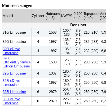
Motorisierungen
Hubraum
0-100
Topspeed
Ver
Modell
Zylinder
KW/PS
(cm3)
km/h
(km/h
(10
Benziner
100 /
8,9
316i Limousine
4
1598
210 (210)
5,9
136
(9,1)
135 /
7,3
320i Limousine
4
1997
235 (233)
6,3
184
(7,6)
320i xDrive
135 /
7,4
4
1997
232 (230)
6,8
Limousine
184
(7,5)
320i
125 /
7,6
EfficientDynamics
4
1598
230 (230)
5,3
170
(7,6)
Edition Limousine
180 /
5,9
328i Limousine
4
1997
250 (250)
6,4
245
(6,1)
328i xDrive
180 /
5,7
4
1997
250 (250)
6,8
Limousine
245
(5,8)
225 /
5,5
335i Limousine
6
2979
250 (250)
7,9
306
(5,5)
335i xDrive
225 /
5,3
6
2979
250 (250)
8,2
Limousine
306
(5,0)