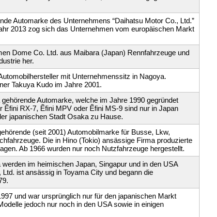
erende Automarke des Unternehmens “Daihatsu Motor Co., Ltd.”
Jahr 2013 zog sich das Unternehmen vom europäischen Markt
hmen Dome Co. Ltd. aus Maibara (Japan) Rennfahrzeuge und
dustrie her.
Automobilhersteller mit Unternehmenssitz in Nagoya.
ner Takuya Kudo im Jahre 2001.
a gehörende Automarke, welche im Jahre 1990 gegründet
Ẽfini RX-7, Ẽfini MPV oder Ẽfini MS-9 sind nur in Japan
 der japanischen Stadt Osaka zu Hause.
gehörende (seit 2001) Automobilmarke für Busse, Lkw,
fahrzeuge. Die in Hino (Tokio) ansässige Firma produzierte
agen. Ab 1966 wurden nur noch Nutzfahrzeuge hergestellt.
a werden im heimischen Japan, Singapur und in den USA
 Ltd. ist ansässig in Toyama City und begann die
79.
 1997 und war ursprünglich nur für den japanischen Markt
odelle jedoch nur noch in den USA sowie in einigen