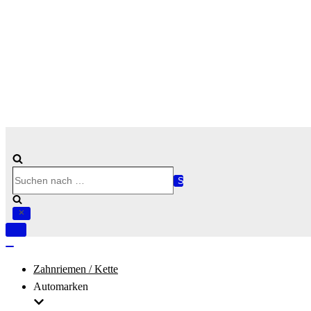
Suchen
nach …
Navigation
umschalten
Navigation
umschalten
Zahnriemen / Kette
Automarken