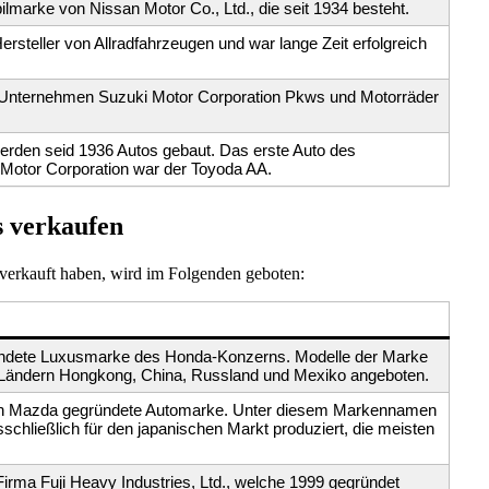
lmarke von Nissan Motor Co., Ltd., die seit 1934 besteht.
ersteller von Allradfahrzeugen und war lange Zeit erfolgreich
s Unternehmen Suzuki Motor Corporation Pkws und Motorräder
den seid 1936 Autos gebaut. Das erste Auto des
 Motor Corporation war der Toyoda AA.
s verkaufen
 verkauft haben, wird im Folgenden geboten:
ründete Luxusmarke des Honda-Konzerns. Modelle der Marke
 Ländern Hongkong, China, Russland und Mexiko angeboten.
von Mazda gegründete Automarke. Unter diesem Markennamen
hließlich für den japanischen Markt produziert, die meisten
Firma Fuji Heavy Industries, Ltd., welche 1999 gegründet