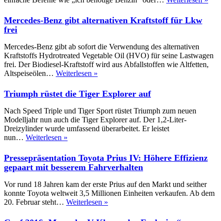
Kug
Nur
Mercedes-Benz gibt alternativen Kraftstoff für Lkw
Kaf
frei
kan
er
Mercedes-Benz gibt ab sofort die Verwendung des alternativen
noc
Kraftstoffs Hydrotreated Vegetable Oil (HVO) für seine Lastwagen
nich
frei. Der Biodiesel-Kraftstoff wird aus Abfallstoffen wie Altfetten,
selb
Mercedes-
Altspeiseölen…
Weiterlesen »
Benz
gibt
Triumph rüstet die Tiger Explorer auf
alternativen
Kraftstoff
Nach Speed Triple und Tiger Sport rüstet Triumph zum neuen
für
Modelljahr nun auch die Tiger Explorer auf. Der 1,2-Liter-
Lkw
Dreizylinder wurde umfassend überarbeitet. Er leistet
frei
Triumph
nun…
Weiterlesen »
rüstet
die
Pressepräsentation Toyota Prius IV: Höhere Effizienz
Tiger
gepaart mit besserem Fahrverhalten
Explorer
auf
Vor rund 18 Jahren kam der erste Prius auf den Markt und seither
konnte Toyota weltweit 3,5 Millionen Einheiten verkaufen. Ab dem
Pressepräsentation
20. Februar steht…
Weiterlesen »
Toyota
Prius