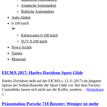
Asiatische Automarken
Britische Automarken
Auto-Aktien
0-100 km/h
Kleinwagen 0-100 km/h
SUV 0-100 km/h
News-Archiv
Tuning
Motorrad
EICMA 2017: Harley-Davidson Sport Glide
Harley-Davidson stellt auf der EICMA (–12.11.2017) als jüngsten
Spross der Softail-Baureihe die Sport Glide vor. Bei dem Factory-
Custombike lassen sich nicht nur die Koffer, sondern…
Weiterlesen
EICMA
»
2017:
Harley-
Präsentation Porsche 718 Boxster: Weniger ist mehr
Davidson