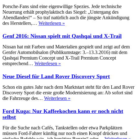
Sport
Porsche-Fans sind eine eigenwillige Spezies. Jede technische
Glide
Neuerung erhält prophylaktisch das Siegel: „Untergang des
Abendlandes!“ – So traf natürlich auch die jüngste Ankündigung
Präsentation
des Herstellers,…
Weiterlesen »
Porsche
718
Genf 2016: Nissan spielt mit Qashqai und X-Trail
Boxster:
Weniger
Nissan hat mit Farben und Materialien gespielt und zeigt auf dem
ist
Genfer Automobilsalon (Publikumstage: 3.–13.3.2016) mit dem
mehr
Qashqai Premium Concept und X-Trail Premium Concept
Genf
entsprechend…
Weiterlesen »
2016:
Nissan
Neue Diesel für Land Rover Discovery Sport
spielt
mit
Schon ein gutes Jahr nach dem Marktstart steht für den Land Rover
Qashqai
Discovery Sport die erste große Modernisierung an: Ab sofort sind
und
Neue
die Fahrzeuge des…
Weiterlesen »
X-
Diesel
Trail
für
Ford Kuga: Nur Kaffeekochen kann er noch nicht
Land
selbst
Rover
Discovery
Für die Suche nach Cafés, Tankstellen oder etwa Parkplätzen
Sport
müssen Ford-Fahrer künftig nur noch einen Knopf drücken und
For
einfache Befehle wie „ich benötige Benzin“ oder…
Weiterlesen »