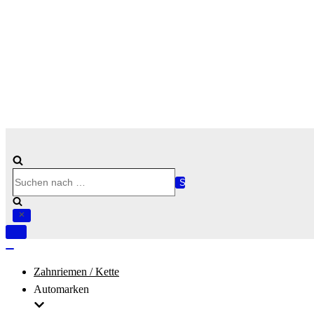
Suchen
nach …
Navigation
umschalten
Navigation
umschalten
Zahnriemen / Kette
Automarken