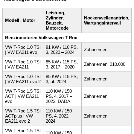
Leistung,
Zylinder,
Nockenwellenantrieb,
Modell | Motor
Bauzeit,
Wartungsintervall
Motorcode
Benzinmotoren Volkswagen T-Roc
VW T-Roc 1.0 TSI
81 KW / 110 PS,
Zahnriemen
| VW EA211 evo
3, 2020 – 2024
VW T-Roc 1.0 TSI
85 KW / 115 PS,
Zahnriemen, 210.000
| VW EA211
3, 2017 – 2020
VW T-Roc 1.0 TSI
85 KW / 115 PS,
Zahnriemen
| VW EA211 evo 2
3, ab 2024
VW T-Roc 1.5 TSI
110 KW / 150
ACT | VW EA211
PS, 4, 2017 –
Zahnriemen
evo
2022, DADA
VW T-Roc 1.5 TSI
110 KW / 150
ACTplus | VW
PS, 4, 2022 –
Zahnriemen
EA211 evo 2
2024
VW T-Roc 1.5 TSI
110 KW / 150