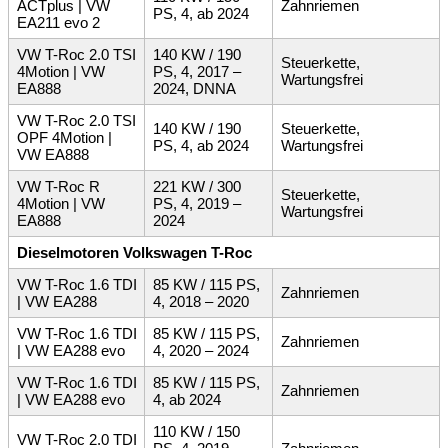
ACTplus | VW
Zahnriemen
PS, 4, ab 2024
EA211 evo 2
VW T-Roc 2.0 TSI
140 KW / 190
Steuerkette,
4Motion | VW
PS, 4, 2017 –
Wartungsfrei
EA888
2024, DNNA
VW T-Roc 2.0 TSI
140 KW / 190
Steuerkette,
OPF 4Motion |
PS, 4, ab 2024
Wartungsfrei
VW EA888
VW T-Roc R
221 KW / 300
Steuerkette,
4Motion | VW
PS, 4, 2019 –
Wartungsfrei
EA888
2024
Dieselmotoren Volkswagen T-Roc
VW T-Roc 1.6 TDI
85 KW / 115 PS,
Zahnriemen
| VW EA288
4, 2018 – 2020
VW T-Roc 1.6 TDI
85 KW / 115 PS,
Zahnriemen
| VW EA288 evo
4, 2020 – 2024
VW T-Roc 1.6 TDI
85 KW / 115 PS,
Zahnriemen
| VW EA288 evo
4, ab 2024
110 KW / 150
VW T-Roc 2.0 TDI