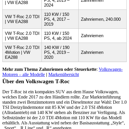
PS, 4, 2019 –
Zahnriemen
| VW EA288
2024
110 KW / 150
VW T-Roc 2.0 TDI
PS, 4, 2017 –
Zahnriemen, 240.000
| VW EA288
2019
VW T-Roc 2.0 TDI
110 KW / 150
Zahnriemen
| VW EA288
PS, 4, ab 2024
VW T-Roc 2.0 TDI
140 KW / 190
4Motion | VW
PS, 4, 2019 –
Zahnriemen
EA288
2020
Mehr zum Thema Zahnriemen oder Steuerkette
:
Volkswagen-
Motoren – alle Modelle
|
Markenübersicht
Über den Volkswagen T-Roc
Der T-Roc ist ein kompaktes SUV aus dem Hause Volkswagen,
welches Ende 2017 zu den Händlern rollte. Zur Markteinführung
standen zwei Benzinmotoren und ein Dieselmotor zur Wahl: Der 1.0
TSI Dreizylindermotor mit 85 KW und der 2.0 TSI 4Motion
(Allradantrieb) mit 140 KW stehen als Benziner zur Verfügung. Als
Selbstzünder ist der 2.0 TDI 4Motion mit 110 KW für das Modell
erhältlich. Als Ausstattung wird neben der Basisausstattung „Style“,
„Sport“, „R Line“ und „R“ angeboten.