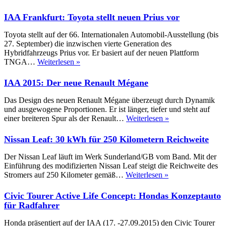
aus
2015:
dem
Der
IAA Frankfurt: Toyota stellt neuen Prius vor
Mustang
neue
Suzuki
Toyota stellt auf der 66. Internationalen Automobil-Ausstellung (bis
Baleno
27. September) die inzwischen vierte Generation des
Hybridfahrzeugs Prius vor. Er basiert auf der neuen Plattform
IAA
TNGA…
Weiterlesen »
Frankfurt:
Toyota
IAA 2015: Der neue Renault Mégane
stellt
neuen
Das Design des neuen Renault Mégane überzeugt durch Dynamik
Prius
und ausgewogene Proportionen. Er ist länger, tiefer und steht auf
vor
IAA
einer breiteren Spur als der Renault…
Weiterlesen »
2015:
Der
Nissan Leaf: 30 kWh für 250 Kilometern Reichweite
neue
Renault
Der Nissan Leaf läuft im Werk Sunderland/GB vom Band. Mit der
Mégane
Einführung des modifizierten Nissan Leaf steigt die Reichweite des
Nissan
Stromers auf 250 Kilometer gemäß…
Weiterlesen »
Leaf:
30
Civic Tourer Active Life Concept: Hondas Konzeptauto
kWh
für Radfahrer
für
250
Honda präsentiert auf der IAA (17. -27.09.2015) den Civic Tourer