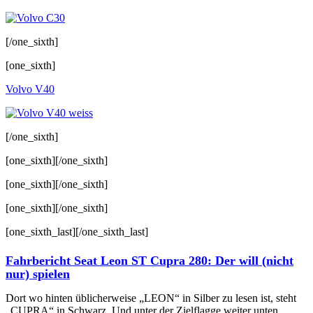
[/one_sixth]
[one_sixth]
Volvo V40
[/one_sixth]
[one_sixth][/one_sixth]
[one_sixth][/one_sixth]
[one_sixth][/one_sixth]
[one_sixth_last][/one_sixth_last]
Fahrbericht Seat Leon ST Cupra 280: Der will (nicht
nur) spielen
Dort wo hinten üblicherweise „LEON“ in Silber zu lesen ist, steht
„CUPRA“ in Schwarz. Und unter der Zielflagge weiter unten