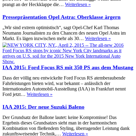
Fahrbericht
prangt an der Heckklappe die…
Weiterlesen »
Seat
Leon
Pressepräsentation Opel Astra: Oberklasse ärgern
ST
Cupra
„Wir sind extrem optimistisch“, sagt Opel-Chef Karl Thomas
280:
Neumann Journalisten zu den Chancen des neuen Opel Astra im
Der
Pressepräsent
Markt. Es lägen inzwischen mehr als 30…
Weiterlesen »
will
Opel
(nicht
Astra:
nur)
Oberklasse
spielen
ärgern
IAA 2015: Ford Focus RS mit 350 PS aus dem Mustang
Dass der völlig neu entwickelte Ford Focus RS atemberaubende
Fahrleistungen bieten wird, war bekannt – anlässlich der
Internationalen Automobil-Ausstellung (IAA) in Frankfurt nennt
IAA
Ford jetzt…
Weiterlesen »
2015:
Ford
IAA 2015: Der neue Suzuki Baleno
Focus
RS
Der Grundsatz der Ballone lautet: keine Kompromisse! Das
mit
Ergebnis dieses Grundsatzes sieht man in der harmonischen
350
Kombination von fließendem Styling, überragender Leistung dank
PS
IAA
zukunftsweisender Technik,…
Weiterlesen »