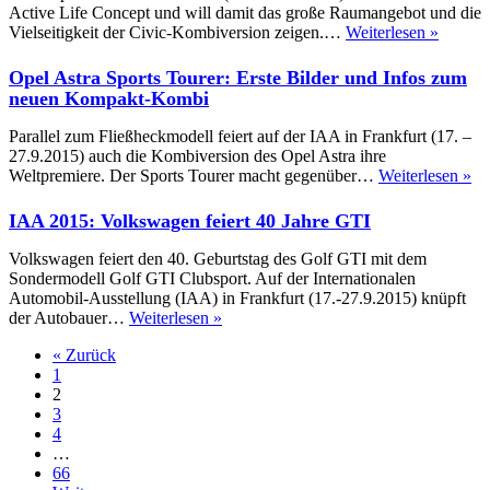
Kilometern
Active Life Concept und will damit das große Raumangebot und die
Reichweite
Civic
Vielseitigkeit der Civic-Kombiversion zeigen.…
Weiterlesen »
Tourer
Active
Opel Astra Sports Tourer: Erste Bilder und Infos zum
Life
neuen Kompakt-Kombi
Concep
Honda
Parallel zum Fließheckmodell feiert auf der IAA in Frankfurt (17. –
Konzep
27.9.2015) auch die Kombiversion des Opel Astra ihre
für
Op
Weltpremiere. Der Sports Tourer macht gegenüber…
Weiterlesen »
Radfah
As
Sp
IAA 2015: Volkswagen feiert 40 Jahre GTI
To
Er
Volkswagen feiert den 40. Geburtstag des Golf GTI mit dem
Bi
Sondermodell Golf GTI Clubsport. Auf der Internationalen
un
Automobil-Ausstellung (IAA) in Frankfurt (17.-27.9.2015) knüpft
In
IAA
der Autobauer…
Weiterlesen »
zu
2015:
ne
« Zurück
Volkswagen
Ko
1
feiert
Ko
2
40
3
Jahre
4
GTI
…
66