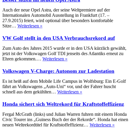
Mégane
R.S.
Auch der neue Opel Astra, der seine Weltpremiere auf der
275
Internationalen Automobil Ausstellung in Frankfurt (17. –
Cup-
27.9.2015) feiert, wird optional über besonders komfortable
S
Besser
Sitze…
Weiterlesen »
sitzen
im
VW Golf stellt in den USA Verbrauchsrekord auf
neuen
Opel
Zum Auto des Jahres 2015 wurde er in den USA kürzlich gewählt,
Astra
jetzt ist der Volkswagen Golf TDI jenseits des Atlantiks erneut zu
VW
Ehren gekommen.…
Weiterlesen »
Golf
stellt
Volkswagen V-Charge: Autonom zur Ladestation
in
den
Es ist heiß auf dem Mobile Life Campus in Wolfsburg: Ein E-Golf
USA
fährt an Volkswagens „Auto-Uni“ vor, und der Fahrer huscht
Verbrauchsrekord
Volkswagen
schnell aus dem gekühlten…
Weiterlesen »
auf
V-
Charge:
Honda sichert sich Weltrekord für Kraftstoffeffizienz
Autonom
zur
Fergal McGrath (links) und Julian Warren fuhren mit einem Honda
Ladestation
Civic Tourer ins „Guiness Buch der der Rekorde“. Honda hat einen
Honda
neuen Weltrekordtitel für Kraftstoffeffizienz…
Weiterlesen »
sichert