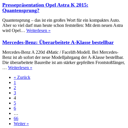
sich
Pressepräsentation Opel Astra K 2015:
Weltreko
Quantensprung?
für
Kraftstof
Quantensprung – das ist ein großes Wort für ein kompaktes Auto.
Aber so viel darf man heute schon feststellen: Mit dem neuen Astra
Pressepräsentation
wird Opel…
Weiterlesen »
Opel
Astra
Mercedes-Benz: Überarbeitete A-Klasse bestellbar
K
2015:
Mercedes-Benz A 220d 4Matic / Facelift-Modell. Bei Mercedes-
Quantensprung?
Benz ist ab sofort der neue Modelljahrgang der A-Klasse bestellbar.
Die überarbeitete Baureihe ist am stärker gepfeilten Frontstoßfänger,
Mercedes-
…
Weiterlesen »
Benz:
« Zurück
Überarbeitete
1
A-
2
Klasse
3
bestellbar
4
5
6
…
66
Weiter »