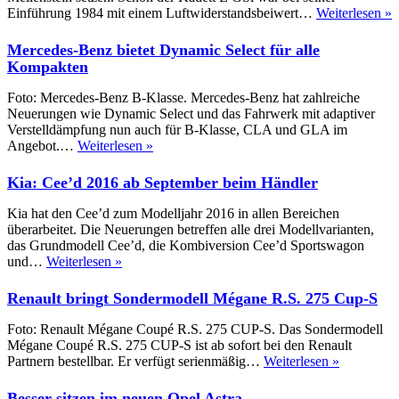
O
Einführung 1984 mit einem Luftwiderstandsbeiwert…
Weiterlesen »
A
M
Mercedes-Benz bietet Dynamic Select für alle
b
Kompakten
A
z
Foto: Mercedes-Benz B-Klasse. Mercedes-Benz hat zahlreiche
g
Neuerungen wie Dynamic Select und das Fahrwerk mit adaptiver
V
Verstelldämpfung nun auch für B-Klasse, CLA und GLA im
Mercedes-
Angebot.…
Weiterlesen »
Benz
bietet
Kia: Cee’d 2016 ab September beim Händler
Dynamic
Select
Kia hat den Cee’d zum Modelljahr 2016 in allen Bereichen
für
überarbeitet. Die Neuerungen betreffen alle drei Modellvarianten,
alle
das Grundmodell Cee’d, die Kombiversion Cee’d Sportswagon
Kompakten
Kia:
und…
Weiterlesen »
Cee’d
2016
Renault bringt Sondermodell Mégane R.S. 275 Cup-S
ab
September
Foto: Renault Mégane Coupé R.S. 275 CUP-S. Das Sondermodell
beim
Mégane Coupé R.S. 275 CUP-S ist ab sofort bei den Renault
Händler
Renault
Partnern bestellbar. Er verfügt serienmäßig…
Weiterlesen »
bringt
Sondermod
Besser sitzen im neuen Opel Astra