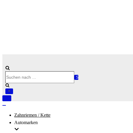
Suchen
nach …
Navigation
umschalten
Navigation
umschalten
Zahnriemen / Kette
Automarken