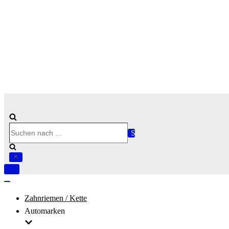
Suchen
nach …
Navigation
umschalten
Navigation
umschalten
Zahnriemen / Kette
Automarken