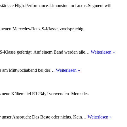
stärkste High-Performance-Limousine im Luxus-Segment will
er neuen Mercedes-Benz S-Klasse, zweisprachig,
Produk
 S-Klasse gefertigt. Auf einem Band werden alle…
Weiterlesen »
der
Merced
Benz
Mercedes-
sche am Mittwochabend bei der…
Weiterlesen »
S-
Benz
Klasse
S-
in
Klasse
Sindel
W222:
as neue Kältemittel R1234yf verwenden. Mercedes
Mehr
geht
nicht
Die
ar unser Anspruch: Das Beste oder nichts. Kein…
Weiterlesen »
neue
Mercede