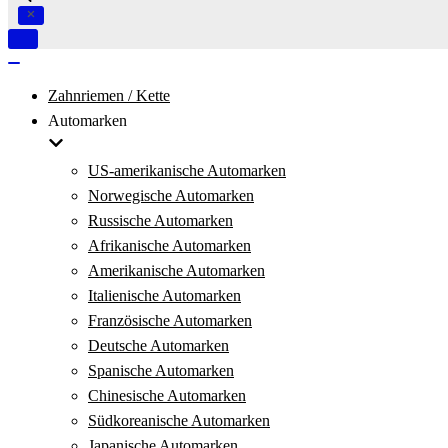
Navigation
umschalten
Navigation
umschalten
Zahnriemen / Kette
Automarken
US-amerikanische Automarken
Norwegische Automarken
Russische Automarken
Afrikanische Automarken
Amerikanische Automarken
Italienische Automarken
Französische Automarken
Deutsche Automarken
Spanische Automarken
Chinesische Automarken
Südkoreanische Automarken
Japanische Automarken