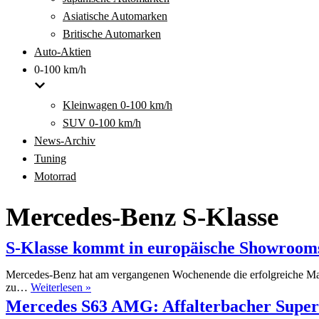
Asiatische Automarken
Britische Automarken
Auto-Aktien
0-100 km/h
Kleinwagen 0-100 km/h
SUV 0-100 km/h
News-Archiv
Tuning
Motorrad
Mercedes-Benz S-Klasse
S-Klasse kommt in europäische Showroom
Mercedes-Benz hat am vergangenen Wochenende die erfolgreiche Mark
S-
zu…
Weiterlesen »
Klasse
Mercedes S63 AMG: Affalterbacher Super
kommt