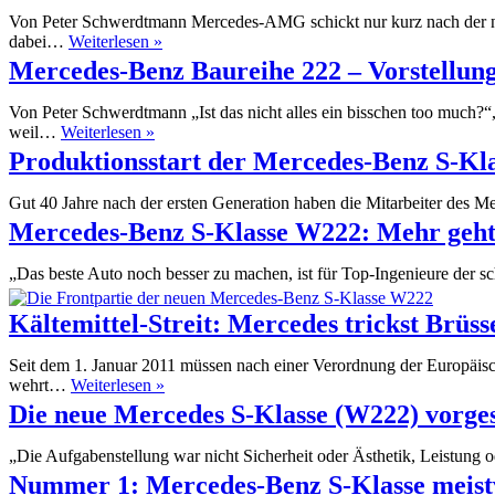
in
Von Peter Schwerdtmann Mercedes-AMG schickt nur kurz nach der n
europäische
Mercedes
dabei…
Weiterlesen »
Showrooms
S63
Mercedes-Benz Baureihe 222 – Vorstellun
AMG:
Affalterbacher
Von Peter Schwerdtmann „Ist das nicht alles ein bisschen too much?
Superlativ
Mercedes-
weil…
Weiterlesen »
Benz
Produktionsstart der Mercedes-Benz S-Kla
Baureihe
222
Gut 40 Jahre nach der ersten Generation haben die Mitarbeiter des
–
Mercedes-Benz S-Klasse W222: Mehr geht
Vorstellung
„Das beste Auto noch besser zu machen, ist für Top-Ingenieure der
Kältemittel-Streit: Mercedes trickst Brüss
Seit dem 1. Januar 2011 müssen nach einer Verordnung der Europäi
Kältemittel-
wehrt…
Weiterlesen »
Streit:
Die neue Mercedes S-Klasse (W222) vorges
Mercedes
trickst
„Die Aufgabenstellung war nicht Sicherheit oder Ästhetik, Leistung
Brüssel
Nummer 1: Mercedes-Benz S-Klasse meistv
aus