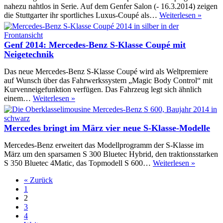
aus
nahezu nahtlos in Serie. Auf dem Genfer Salon (- 16.3.2014) zeigen
Genf
die Stuttgarter ihr sportliches Luxus-Coupé als…
Weiterlesen »
2014
–
Merced
Genf 2014: Mercedes-Benz S-Klasse Coupé mit
S-
Neigetechnik
Klasse
Conce
Das neue Mercedes-Benz S-Klasse Coupé wird als Weltpremiere
Coupé
auf Wunsch über das Fahrwerkssystem „Magic Body Control“ mit
geht
Kurvenneigefunktion verfügen. Das Fahrzeug legt sich ähnlich
nahez
Genf
einem…
Weiterlesen »
nahtlo
2014:
in
Mercedes-
die
Benz
Mercedes bringt im März vier neue S-Klasse-Modelle
Serie
S-
Klasse
Mercedes-Benz erweitert das Modellprogramm der S-Klasse im
Coupé
März um den sparsamen S 300 Bluetec Hybrid, den traktionsstarken
mit
Mercede
S 350 Bluetec 4Matic, das Topmodell S 600…
Weiterlesen »
Neigetechnik
bringt
« Zurück
im
1
März
2
vier
3
neue
4
S-