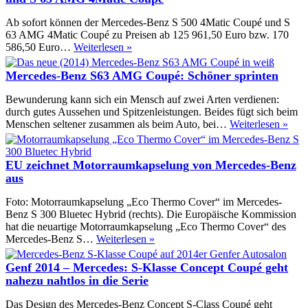
63
AMG
Ab sofort können der Mercedes-Benz S 500 4Matic Coupé und S
Coupé
63 AMG 4Matic Coupé zu Preisen ab 125 961,50 Euro bzw. 170
–
Verkaufsfreigabe
586,50 Euro…
Weiterlesen »
Ein
für
Stern
Mercedes
Mercedes-Benz S63 AMG Coupé: Schöner sprinten
geht
S
auf
500
Bewunderung kann sich ein Mensch auf zwei Arten verdienen:
am
4Matic
durch gutes Aussehen und Spitzenleistungen. Beides fügt sich beim
Hudson
Coupé
Merc
Menschen seltener zusammen als beim Auto, bei…
Weiterlesen »
River
und
Ben
S
S63
63
AM
EU zeichnet Motorraumkapselung von Mercedes-Benz
AMG
Cou
aus
4Matic
Schö
Coupé
spri
Foto: Motorraumkapselung „Eco Thermo Cover“ im Mercedes-
Benz S 300 Bluetec Hybrid (rechts). Die Europäische Kommission
hat die neuartige Motorraumkapselung „Eco Thermo Cover“ des
EU
Mercedes-Benz S…
Weiterlesen »
zeichnet
Motorraumkapselung
Genf 2014 – Mercedes: S-Klasse Concept Coupé geht
von
nahezu nahtlos in die Serie
Mercedes-
Benz
Das Design des Mercedes-Benz Concept S-Class Coupé geht