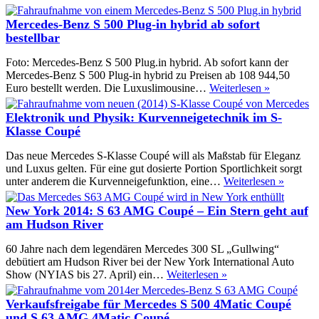
Mercedes-
Benz
Mercedes-Benz S 500 Plug-in hybrid ab sofort
S-
bestellbar
Klasse
mit
Foto: Mercedes-Benz S 500 Plug.in hybrid. Ab sofort kann der
langem
Mercedes-Benz S 500 Plug-in hybrid zu Preisen ab 108 944,50
Radstand:
Mercedes-
Euro bestellt werden. Die Luxuslimousine…
Weiterlesen »
Villa
Benz
mobile
S
Elektronik und Physik: Kurvenneigetechnik im S-
500
Klasse Coupé
Plug-
in
Das neue Mercedes S-Klasse Coupé will als Maßstab für Eleganz
hybrid
und Luxus gelten. Für eine gut dosierte Portion Sportlichkeit sorgt
ab
Elektro
unter anderem die Kurvenneigefunktion, eine…
Weiterlesen »
sofort
und
bestellbar
Physik:
New York 2014: S 63 AMG Coupé – Ein Stern geht auf
Kurvenn
am Hudson River
im
S-
60 Jahre nach dem legendären Mercedes 300 SL „Gullwing“
Klasse
debütiert am Hudson River bei der New York International Auto
Coupé
New
Show (NYIAS bis 27. April) ein…
Weiterlesen »
York
2014:
Verkaufsfreigabe für Mercedes S 500 4Matic Coupé
S
und S 63 AMG 4Matic Coupé