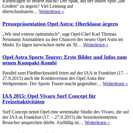
Kleinwagen so beliebt macht? Der Spaß, auf der linken Spur „die
Großen“ zu ärgern? Viel Leistung auf
Fahrbericht
überschaubarem…
Weiterlesen »
Opel
Corsa
Pressepräsentation Opel Astra: Oberklasse ärgern
OPC:
Energisch
„Wir sind extrem optimistisch“, sagt Opel-Chef Karl Thomas
an
Neumann Journalisten zu den Chancen des neuen Opel Astra im
die
Pressepräsent
Markt. Es lägen inzwischen mehr als 30…
Weiterlesen »
Spitze
Opel
Astra:
Opel Astra Sports Tourer: Erste Bilder und Infos zum
Oberklasse
neuen Kompakt-Kombi
ärgern
Parallel zum Fließheckmodell feiert auf der IAA in Frankfurt (17. –
27.9.2015) auch die Kombiversion des Opel Astra ihre
Op
Weltpremiere. Der Sports Tourer macht gegenüber…
Weiterlesen »
As
Sp
IAA 2015: Opel Vivaro Surf Concept für
To
Freizeitaktivitäten
Er
Bi
Surf Concept nennt Opel eine seriennahe Studie des Vivaro, die auf
un
der IAA in Frankfurt (17. – 27.9.2015) die freizeitorientierten
In
IAA
Besucher ansprechen dürfte. Auffällig ist…
Weiterlesen »
zu
2015:
ne
Opel