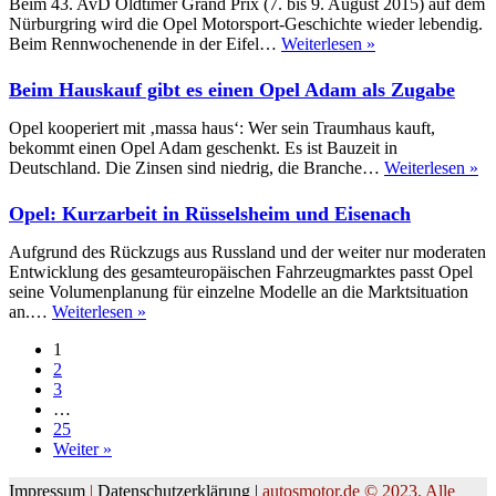
Beim 43. AvD Oldtimer Grand Prix (7. bis 9. August 2015) auf dem
g
Nürburgring wird die Opel Motorsport-Geschichte wieder lebendig.
V
Opel
Beim Rennwochenende in der Eifel…
Weiterlesen »
präsentiert
seine
Beim Hauskauf gibt es einen Opel Adam als Zugabe
Geschichte
beim
Opel kooperiert mit ‚massa haus‘: Wer sein Traumhaus kauft,
AvD-
bekommt einen Opel Adam geschenkt. Es ist Bauzeit in
Oldtimer
Be
Deutschland. Die Zinsen sind niedrig, die Branche…
Weiterlesen »
Gran
Ha
Prix
gi
Opel: Kurzarbeit in Rüsselsheim und Eisenach
es
ei
Aufgrund des Rückzugs aus Russland und der weiter nur moderaten
Op
Entwicklung des gesamteuropäischen Fahrzeugmarktes passt Opel
A
seine Volumenplanung für einzelne Modelle an die Marktsituation
als
Opel:
an.…
Weiterlesen »
Zu
Kurzarbeit
1
in
2
Rüsselsheim
3
und
…
Eisenach
25
Weiter »
Impressum
|
Datenschutzerklärung |
autosmotor.de © 2023. Alle