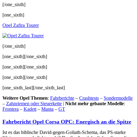
[/one_sixth]
[one_sixth]
Opel Zafira Tourer
[/one_sixth]
[one_sixth][/one_sixth]
[one_sixth][/one_sixth]
[one_sixth][/one_sixth]
[one_sixth_last][/one_sixth_last]
Weitere Opel Themen
:
Fahrberichte
–
Crashtests
–
Sondermodelle
–
Zahnriemen oder Steuerkette
|
Nicht mehr gebaute Modelle
:
Frontera
–
Kadett
–
Manta
–
GT
Fahrbericht Opel Corsa OPC: Energisch an die Spitze
Ist es das biblische David-gegen-Goliath-Schema, das PS-starke