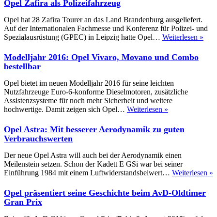
Opel Zafira als Polizeifahrzeug
Ko
Vivaro
Ko
Surf
Opel hat 28 Zafira Tourer an das Land Brandenburg ausgeliefert.
Concept
Auf der Internationalen Fachmesse und Konferenz für Polizei- und
für
Ope
Spezialausrüstung (GPEC) in Leipzig hatte Opel…
Weiterlesen »
Freizeitaktiv
Zafi
als
Modelljahr 2016: Opel Vivaro, Movano und Combo
Poli
bestellbar
Opel bietet im neuen Modelljahr 2016 für seine leichten
Nutzfahrzeuge Euro-6-konforme Dieselmotoren, zusätzliche
Assistenzsysteme für noch mehr Sicherheit und weitere
Modelljahr
hochwertige. Damit zeigen sich Opel…
Weiterlesen »
2016:
Opel
Opel Astra: Mit besserer Aerodynamik zu guten
Vivaro,
Verbrauchswerten
Movano
und
Der neue Opel Astra will auch bei der Aerodynamik einen
Combo
Meilenstein setzen. Schon der Kadett E GSi war bei seiner
bestellbar
O
Einführung 1984 mit einem Luftwiderstandsbeiwert…
Weiterlesen »
A
M
Opel präsentiert seine Geschichte beim AvD-Oldtimer
b
Gran Prix
A
z