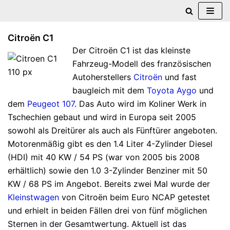
Zum
Citroën C1
Inhalt
Der Citroën C1 ist das kleinste
springen
Fahrzeug-Modell des französischen
Autoherstellers
Citroën
und fast
baugleich mit dem
Toyota Aygo
und
dem
Peugeot 107
. Das Auto wird im Koliner Werk in
Tschechien gebaut und wird in Europa seit 2005
sowohl als Dreitürer als auch als Fünftürer angeboten.
Motorenmäßig gibt es den 1.4 Liter 4-Zylinder Diesel
(HDI) mit 40 KW / 54 PS (war von 2005 bis 2008
erhältlich) sowie den 1.0 3-Zylinder Benziner mit 50
KW / 68 PS im Angebot. Bereits zwei Mal wurde der
Kleinstwagen
von Citroën beim Euro NCAP getestet
und erhielt in beiden Fällen drei von fünf möglichen
Sternen in der Gesamtwertung. Aktuell ist das