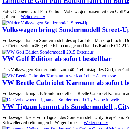
Limitierte Golf Fan-Edition fährt im Bor
Foto: Die neue Golf Fan-Edition. Volkswagen präsentiert den Golf* a
Limitierte
grünen…
Weiterlesen »
Golf
Fan-
Volkswagen bringt Sondermodell Street-U
Edition
fährt
Volkswagen hat ein Sondermodell des up! auf den Markt gebracht: De
im
verfügt er serienmäßig eine Klimaanlage und hat das Radio RCD 2
Borussia
Mönchengladbach
VW Golf Edition ab sofort bestellbar
Trikot
vor
Das Volkswagen Sondermodell zum 40. Geburtstag des Golf, der Golf 
VW Beetle Cabriolet Karmann ab sofort be
Volkswagen bringt als Sondermodell das Beetle Cabriolet Karmann au
VW Tiguan kommt als Sondermodell „Cit
Volkswagen bietet vom Tiguan das Sondermodell „City Scape“ an. Zu
VW
Schwellerverbreiterungen in Wagenfarbe.…
Weiterlesen »
Tiguan