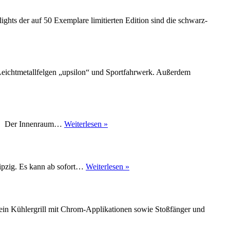
Preisvorteil
hts der auf 50 Exemplare limitierten Edition sind die schwarz-
-Leichtmetallfelgen „upsilon“ und Sportfahrwerk. Außerdem
VW
uro. Der Innenraum…
Weiterlesen »
Golf
Edition
ab
sofort
VW
eipzig. Es kann ab sofort…
Weiterlesen »
bestellbar
Beetle
Cabriolet
Karmann
ab
ein Kühlergrill mit Chrom-Applikationen sowie Stoßfänger und
sofort
bestellbar