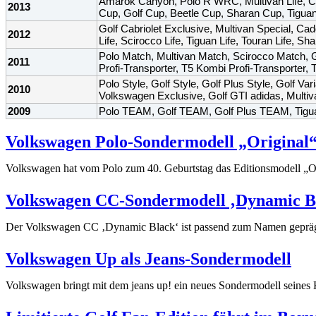
Amarok Canyon, Polo R WRC, Multivan Life, Ca
2013
Cup, Golf Cup, Beetle Cup, Sharan Cup, Tigua
Golf Cabriolet Exclusive, Multivan Special, Cad
2012
Life, Scirocco Life, Tiguan Life, Touran Life, Sha
Polo Match, Multivan Match, Scirocco Match, G
2011
Profi-Transporter, T5 Kombi Profi-Transporter, 
Polo Style, Golf Style, Golf Plus Style, Golf V
2010
Volkswagen Exclusive, Golf GTI adidas, Mult
2009
Polo TEAM, Golf TEAM, Golf Plus TEAM, Tigua
Volkswagen Polo-Sondermodell „Original“
Volkswagen hat vom Polo zum 40. Geburtstag das Editionsmodell „Ori
Volkswagen CC-Sondermodell ‚Dynamic Bla
Der Volkswagen CC ‚Dynamic Black‘ ist passend zum Namen geprägt
Volkswagen Up als Jeans-Sondermodell
Volkswagen bringt mit dem jeans up! ein neues Sondermodell seines K