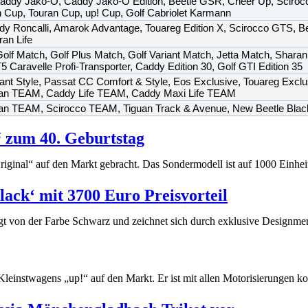
ddy Jako-O, Caddy Jako-O Edition, Beetle GSR, Cheer Up, Scirocco 
n Cup, Touran Cup, up! Cup, Golf Cabriolet Karmann
dy Roncalli, Amarok Advantage, Touareg Edition X, Scirocco GTS, Beetl
ran Life
olf Match, Golf Plus Match, Golf Variant Match, Jetta Match, Shar
T5 Caravelle Profi-Transporter, Caddy Edition 30, Golf GTI Edition 35
ariant Style, Passat CC Comfort & Style, Eos Exclusive, Touareg Excl
ivan TEAM, Caddy Life TEAM, Caddy Maxi Life TEAM
n TEAM, Scirocco TEAM, Tiguan Track & Avenue, New Beetle Black-O
 zum 40. Geburtstag
ginal“ auf den Markt gebracht. Das Sondermodell ist auf 1000 Einhei
ck‘ mit 3700 Euro Preisvorteil
 von der Farbe Schwarz und zeichnet sich durch exklusive Designmer
leinstwagens „up!“ auf den Markt. Er ist mit allen Motorisierungen ko