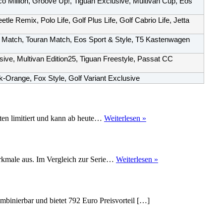
Million, Groove Up!, Tiguan Exclusive, Multivan Cup, Eos
e Remix, Polo Life, Golf Plus Life, Golf Cabrio Life, Jetta
an Match, Touran Match, Eos Sport & Style, T5 Kastenwagen
usive, Multivan Edition25, Tiguan Freestyle, Passat CC
range, Fox Style, Golf Variant Exclusive
Volkswagen
ten limitiert und kann ab heute…
Weiterlesen »
Polo-
Sondermodell
„Original“
zum
Volkswagen
kmale aus. Im Vergleich zur Serie…
Weiterlesen »
40.
CC-
Geburtstag
Sondermodell
‚Dynamic
Black‘
mbinierbar und bietet 792 Euro Preisvorteil […]
mit
3700
Euro