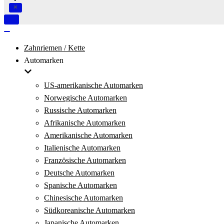
Navigation
umschalten
Navigation
umschalten
Zahnriemen / Kette
Automarken
US-amerikanische Automarken
Norwegische Automarken
Russische Automarken
Afrikanische Automarken
Amerikanische Automarken
Italienische Automarken
Französische Automarken
Deutsche Automarken
Spanische Automarken
Chinesische Automarken
Südkoreanische Automarken
Japanische Automarken