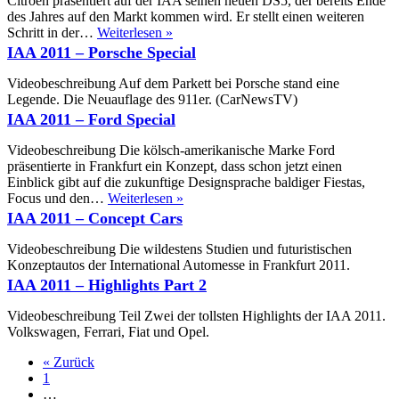
Citroën präsentiert auf der IAA seinen neuen DS5, der bereits Ende
Mod
des Jahres auf den Markt kommen wird. Er stellt einen weiteren
20
Citroën
Schritt in der…
Weiterlesen »
mit
präsentiert
IAA 2011 – Porsche Special
6,4
DS5
Lit
auf
Videobeschreibung Auf dem Parkett bei Porsche stand eine
HE
der
Legende. Die Neuauflage des 911er. (CarNewsTV)
V8
IAA
IAA 2011 – Ford Special
Mo
un
Videobeschreibung Die kölsch-amerikanische Marke Ford
47
präsentierte in Frankfurt ein Konzept, dass schon jetzt einen
PS
Einblick gibt auf die zukunftige Designsprache baldiger Fiestas,
IAA
Focus und den…
Weiterlesen »
2011
IAA 2011 – Concept Cars
–
Ford
Videobeschreibung Die wildestens Studien und futuristischen
Special
Konzeptautos der International Automesse in Frankfurt 2011.
IAA 2011 – Highlights Part 2
Videobeschreibung Teil Zwei der tollsten Highlights der IAA 2011.
Volkswagen, Ferrari, Fiat und Opel.
« Zurück
1
…