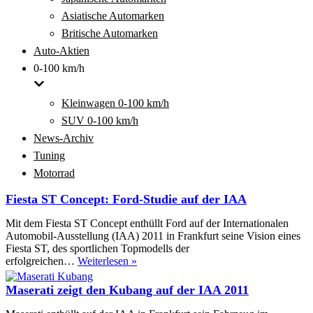
Asiatische Automarken
Britische Automarken
Auto-Aktien
0-100 km/h
Kleinwagen 0-100 km/h
SUV 0-100 km/h
News-Archiv
Tuning
Motorrad
Fiesta ST Concept: Ford-Studie auf der IAA
Mit dem Fiesta ST Concept enthüllt Ford auf der Internationalen
Automobil-Ausstellung (IAA) 2011 in Frankfurt seine Vision eines
Fiesta ST, des sportlichen Topmodells der
Fiesta
erfolgreichen…
Weiterlesen »
ST
Concept:
Maserati zeigt den Kubang auf der IAA 2011
Ford-
Studie