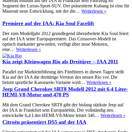
Maserati enthüllt auf der IAA in Frankfurt sein Fahrzeug im
auf
Segment der Luxus-Sport-SUV. Der präsentierte Kubang ist eine für
der
Maserati
Maserati neue Entwicklung, mit der die…
Weiterlesen »
IAA
zeigt
den
Premiere auf der IAA: Kia Soul Facelift
Kubang
auf
Der zum Modelljahr 2012 grundlegend überarbeitete Kia Soul feiert
der
auf der IAA seine Europapremiere. Das Crossover-Modell ist
IAA
optisch markanter geworden, verfügt über neue Motoren,
2011
Premiere
eine…
Weiterlesen »
auf
der
Kia zeigt Kleinwagen Rio als Dreitürer – IAA 2011
IAA:
Kia
Parallel zur Markteinführung des Fünftürers in diesen Tagen stellt
Soul
Kia auf der IAA die dreitürige Version des neuen Rio vor. Die
Facelift
Kia
betont sportliche Karosserie-Variante wird…
Weiterlesen »
zeigt
Jeep Grand Cherokee SRT8 Modell 2012 mit 6,4 Liter-
Kleinwage
HEMI-V8-Motor und 470 PS
Rio
als
Mit dem Grand Cherokee SRT8 gibt der bislang stärkste Jeep auf
Dreitürer
der IAA in Frankfurt sein Europadebüt. Der vollständig neu
–
Jee
entwickelte 6,4 Liter-HEMI-V8-Motor leistet 346…
Weiterlesen »
IAA
Gr
Citroën präsentiert DS5 auf der IAA
2011
Che
SR