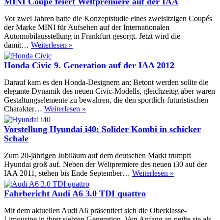
MINI Coupé feiert Weltpremiere auf der IAA
„sch
auf
Porz
100-
Vor zwei Jahren hatte die Konzeptstudie eines zweisitzigen Coupés
der
km/h:
der Marke MINI für Aufsehen auf der Internationalen
Welt
Lamborghini
Automobilausstellung in Frankfurt gesorgt. Jetzt wird die
Sesto
MINI
damit…
Weiterlesen »
Elemento
Coupé
feiert
Honda Civic 9. Generation auf der IAA 2012
Weltpremiere
auf
Darauf kam es den Honda-Designern an: Betont werden sollte die
der
elegante Dynamik des neuen Civic-Modells, gleichzeitig aber waren
IAA
Gestaltungselemente zu bewahren, die den sportlich-futuristischen
Honda
Charakter…
Weiterlesen »
Civic
9.
Vorstellung Hyundai i40: Solider Kombi in schicker
Generation
Schale
auf
der
Zum 20-jährigen Jubiläum auf dem deutschen Markt trumpft
IAA
Hyundai groß auf. Neben der Weltpremiere des neuen i30 auf der
2012
Vorstellung
IAA 2011, stehen bis Ende September…
Weiterlesen »
Hyundai
i40:
Fahrbericht Audi A6 3.0 TDI quattro
Solider
Kombi
Mit dem aktuellen Audi A6 präsentiert sich die Oberklasse-
in
Limousine in ihrer siebten Generation. Von Anfang an peilte sie als