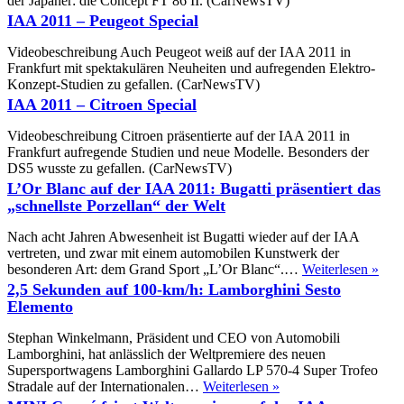
der Japaner: die Concept FT 86 II. (CarNewsTV)
IAA 2011 – Peugeot Special
Videobeschreibung Auch Peugeot weiß auf der IAA 2011 in
Frankfurt mit spektakulären Neuheiten und aufregenden Elektro-
Konzept-Studien zu gefallen. (CarNewsTV)
IAA 2011 – Citroen Special
Videobeschreibung Citroen präsentierte auf der IAA 2011 in
Frankfurt aufregende Studien und neue Modelle. Besonders der
DS5 wusste zu gefallen. (CarNewsTV)
L’Or Blanc auf der IAA 2011: Bugatti präsentiert das
„schnellste Porzellan“ der Welt
Nach acht Jahren Abwesenheit ist Bugatti wieder auf der IAA
vertreten, und zwar mit einem automobilen Kunstwerk der
L’O
besonderen Art: dem Grand Sport „L’Or Blanc“.…
Weiterlesen »
Bla
2,5 Sekunden auf 100-km/h: Lamborghini Sesto
auf
Elemento
der
IAA
Stephan Winkelmann, Präsident und CEO von Automobili
2011
Lamborghini, hat anlässlich der Weltpremiere des neuen
Buga
Supersportwagens Lamborghini Gallardo LP 570-4 Super Trofeo
präs
2,5
Stradale auf der Internationalen…
Weiterlesen »
das
Sekunden