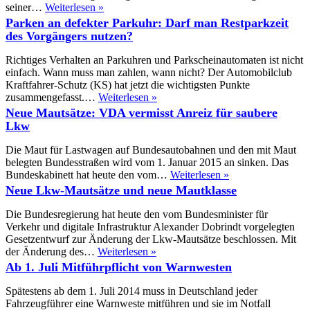
Deutscher
seiner…
Weiterlesen »
Taxi-
Parken an defekter Parkuhr: Darf man Restparkzeit
und
des Vorgängers nutzen?
Mietwagenverband
begrüßt
Richtiges Verhalten an Parkuhren und Parkscheinautomaten ist nicht
Anschnallpflicht
einfach. Wann muss man zahlen, wann nicht? Der Automobilclub
für
Kraftfahrer-Schutz (KS) hat jetzt die wichtigsten Punkte
Taxifahrer
Parken
zusammengefasst.…
Weiterlesen »
an
Neue Mautsätze: VDA vermisst Anreiz für saubere
defekter
Lkw
Parkuhr:
Darf
Die Maut für Lastwagen auf Bundesautobahnen und den mit Maut
man
belegten Bundesstraßen wird vom 1. Januar 2015 an sinken. Das
Restparkzeit
Neue
Bundeskabinett hat heute den vom…
Weiterlesen »
des
Mautsätze:
Neue Lkw-Mautsätze und neue Mautklasse
Vorgängers
VDA
nutzen?
vermisst
Die Bundesregierung hat heute den vom Bundesminister für
Anreiz
Verkehr und digitale Infrastruktur Alexander Dobrindt vorgelegten
für
Gesetzentwurf zur Änderung der Lkw-Mautsätze beschlossen. Mit
saubere
Neue
der Änderung des…
Weiterlesen »
Lkw
Lkw-
Ab 1. Juli Mitführpflicht von Warnwesten
Mautsätze
und
Spätestens ab dem 1. Juli 2014 muss in Deutschland jeder
neue
Fahrzeugführer eine Warnweste mitführen und sie im Notfall