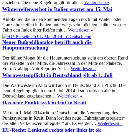
Mautklasse
Ab
anziehen. Die neue Regelung gilt für alle…
Weiterlesen »
1.
Winterreifenverbot in Italien startet am 15. Mai
Juli
Mitführpflic
Autofahrer, die in den kommenden Tagen noch mit Winter- oder
von
Ganzjahresreifen in Italien unterwegs sein möchten, sollten vor der
Warnwesten
Winterreifenverbot
Fahrt den Index ihrer Reifen mit…
Weiterlesen »
in
Italien
Neuer Bußgeldkatalog betrifft auch die
startet
Hauptuntersuchung
am
15.
Der fällige Monat für die Hauptuntersuchung steht am oberen Rand
Mai
der Plakette in der Mitte, die Jahreszahl in der Mitte der Plakette.
Neuer
Foto: Aral/dpp-AutoReporter Seit…
Weiterlesen »
Bußgeldkatalog
Warnwestenpflicht in Deutschland gilt ab 1. Juli
betrifft
auch
Die Warnweste im Auto wird auch in Deutschland zur Pflicht: Die
die
neue Regelung gilt ab dem 1. Juli 2014. Dann müssen alle in
Hauptuntersuchung
Warnwestenpflicht
Deutschland zugelassenen…
Weiterlesen »
in
Das neue Punktesystem tritt in Kraft
Deutschland
gilt
Mit dem 1. Mai 2014 tritt in Deutschland die Neuregelung des
ab
Punktsystems in Kraft. Dann löst das neue „Fahreignungsregister“
1.
Das
das alte „Verkehrszentralregister“ ab. Es werden…
Weiterlesen »
Juli
neue
EU-Recht: Lenkrad rechts oder links ist ok