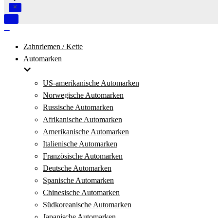
Navigation
umschalten
Navigation
umschalten
Zahnriemen / Kette
Automarken
US-amerikanische Automarken
Norwegische Automarken
Russische Automarken
Afrikanische Automarken
Amerikanische Automarken
Italienische Automarken
Französische Automarken
Deutsche Automarken
Spanische Automarken
Chinesische Automarken
Südkoreanische Automarken
Japanische Automarken