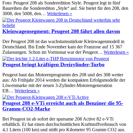
Air
Foto: Peugeot 208 als Sonderedition Style. Peugeot legt in fünf
2L
Baureihen die Sonderediton „Style“ auf. Sie bietet für den 208, den
–
Sondermodelle
3008, den 5008, den…
Weiterlesen »
Peugeot
Style
auf
bei
dem
Peugeot
Kleinwagensegment: Peugeot 208 fährt allen davon
Weg
zum
Der Peugeot 208 ist das wachstumsstärkste Kleinwagenmodell in
Zwei-
Deutschland. Bis Ende November kam der Franzose auf 15 367
Liter-
Kl
Zulassungen. Schon im Vormonat war der Peugeot…
Weiterlesen »
Auto
Pe
2
Peugeot bringt kräftigen Dreizylinder-Turbo
fä
al
Peugeot baut das Motorenprogramm des 208 und des 308 weiter
d
aus: Ab Frühjahr 2014 werden die kompakten Erfolgsmodelle der
Löwenmarke mit der neuen 3-Zylinder-Motorengeneration
Peugeot
EB…
Weiterlesen »
bringt
kräftigen
Peugeot 208 e-VTi erreicht auch als Benziner die 95-
Dreizylinder-
Gramm-CO2-Marke
Turbo
Bei Peugeot ist ab sofort der sparsame 208 Active 82 e-VTi
erhältlich. Er hat einen durchschnittlichen Kraftstoffverbrauch von
4,1 Litern (100 km) und stößt pro Kilometer 95 Gramm CO2 aus.