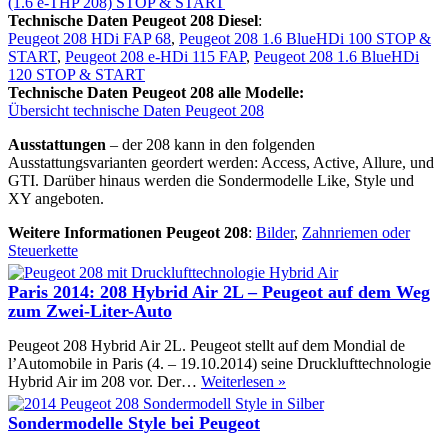
(1.6 e-THP 208) STOP & START
Technische Daten Peugeot 208 Diesel
:
Peugeot 208 HDi FAP 68
,
Peugeot 208 1.6 BlueHDi 100 STOP &
START
,
Peugeot 208 e-HDi 115 FAP
,
Peugeot 208 1.6 BlueHDi
120 STOP & START
Technische Daten Peugeot 208 alle Modelle:
Übersicht technische Daten Peugeot 208
Ausstattungen
– der 208 kann in den folgenden
Ausstattungsvarianten geordert werden: Access, Active, Allure, und
GTI. Darüber hinaus werden die Sondermodelle Like, Style und
XY angeboten.
Weitere Informationen Peugeot 208
:
Bilder
,
Zahnriemen oder
Steuerkette
Paris 2014: 208 Hybrid Air 2L – Peugeot auf dem Weg
zum Zwei-Liter-Auto
Peugeot 208 Hybrid Air 2L. Peugeot stellt auf dem Mondial de
l’Automobile in Paris (4. – 19.10.2014) seine Drucklufttechnologie
Paris
Hybrid Air im 208 vor. Der…
Weiterlesen »
2014:
208
Sondermodelle Style bei Peugeot
Hybrid