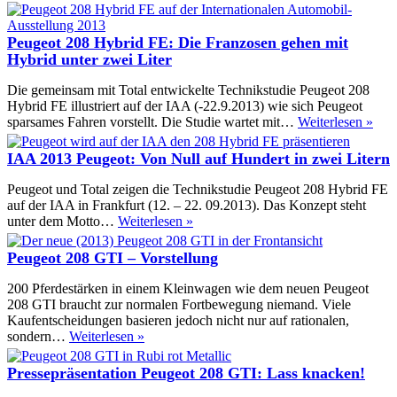
Peugeot 208 Hybrid FE: Die Franzosen gehen mit
Hybrid unter zwei Liter
Die gemeinsam mit Total entwickelte Technikstudie Peugeot 208
Hybrid FE illustriert auf der IAA (-22.9.2013) wie sich Peugeot
Peu
sparsames Fahren vorstellt. Die Studie wartet mit…
Weiterlesen »
208
Hyb
IAA 2013 Peugeot: Von Null auf Hundert in zwei Litern
FE:
Die
Peugeot und Total zeigen die Technikstudie Peugeot 208 Hybrid FE
Fra
auf der IAA in Frankfurt (12. – 22. 09.2013). Das Konzept steht
geh
IAA
unter dem Motto…
Weiterlesen »
mit
2013
Hyb
Peugeot:
Peugeot 208 GTI – Vorstellung
unte
Von
zwe
Null
200 Pferdestärken in einem Kleinwagen wie dem neuen Peugeot
Lite
auf
208 GTI braucht zur normalen Fortbewegung niemand. Viele
Hundert
Kaufentscheidungen basieren jedoch nicht nur auf rationalen,
in
Peugeot
sondern…
Weiterlesen »
zwei
208
Litern
GTI
Pressepräsentation Peugeot 208 GTI: Lass knacken!
–