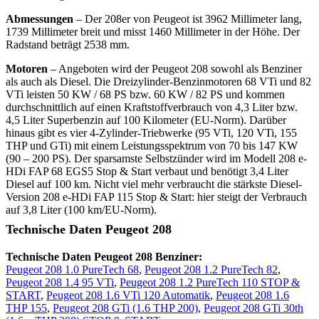
Abmessungen
– Der 208er von Peugeot ist 3962 Millimeter lang,
1739 Millimeter breit und misst 1460 Millimeter in der Höhe. Der
Radstand beträgt 2538 mm.
Motoren
– Angeboten wird der Peugeot 208 sowohl als Benziner
als auch als Diesel. Die Dreizylinder-Benzinmotoren 68 VTi und 82
VTi leisten 50 KW / 68 PS bzw. 60 KW / 82 PS und kommen
durchschnittlich auf einen Kraftstoffverbrauch von 4,3 Liter bzw.
4,5 Liter Superbenzin auf 100 Kilometer (EU-Norm). Darüber
hinaus gibt es vier 4-Zylinder-Triebwerke (95 VTi, 120 VTi, 155
THP und GTi) mit einem Leistungsspektrum von 70 bis 147 KW
(90 – 200 PS). Der sparsamste Selbstzünder wird im Modell 208 e-
HDi FAP 68 EGS5 Stop & Start verbaut und benötigt 3,4 Liter
Diesel auf 100 km. Nicht viel mehr verbraucht die stärkste Diesel-
Version 208 e-HDi FAP 115 Stop & Start: hier steigt der Verbrauch
auf 3,8 Liter (100 km/EU-Norm).
Technische Daten Peugeot 208
Technische Daten Peugeot 208 Benziner:
Peugeot 208 1.0 PureTech 68
,
Peugeot 208 1.2 PureTech 82
,
Peugeot 208 1.4 95 VTi
,
Peugeot 208 1.2 PureTech 110 STOP &
START
,
Peugeot 208 1.6 VTi 120 Automatik
,
Peugeot 208 1.6
THP 155
,
Peugeot 208 GTi (1.6 THP 200)
,
Peugeot 208 GTi 30th