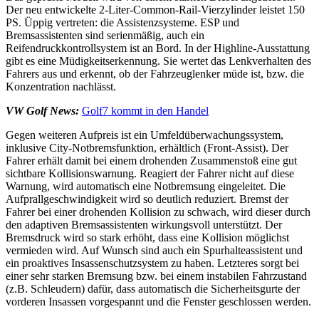
Der neu entwickelte 2-Liter-Common-Rail-Vierzylinder leistet 150
PS. Üppig vertreten: die Assistenzsysteme. ESP und
Bremsassistenten sind serienmäßig, auch ein
Reifendruckkontrollsystem ist an Bord. In der Highline-Ausstattung
gibt es eine Müdigkeitserkennung. Sie wertet das Lenkverhalten des
Fahrers aus und erkennt, ob der Fahrzeuglenker müde ist, bzw. die
Konzentration nachlässt.
VW Golf News:
Golf7 kommt in den Handel
Gegen weiteren Aufpreis ist ein Umfeldüberwachungssystem,
inklusive City-Notbremsfunktion, erhältlich (Front-Assist). Der
Fahrer erhält damit bei einem drohenden Zusammenstoß eine gut
sichtbare Kollisionswarnung. Reagiert der Fahrer nicht auf diese
Warnung, wird automatisch eine Notbremsung eingeleitet. Die
Aufprallgeschwindigkeit wird so deutlich reduziert. Bremst der
Fahrer bei einer drohenden Kollision zu schwach, wird dieser durch
den adaptiven Bremsassistenten wirkungsvoll unterstützt. Der
Bremsdruck wird so stark erhöht, dass eine Kollision möglichst
vermieden wird. Auf Wunsch sind auch ein Spurhalteassistent und
ein proaktives Insassenschutzsystem zu haben. Letzteres sorgt bei
einer sehr starken Bremsung bzw. bei einem instabilen Fahrzustand
(z.B. Schleudern) dafür, dass automatisch die Sicherheitsgurte der
vorderen Insassen vorgespannt und die Fenster geschlossen werden.