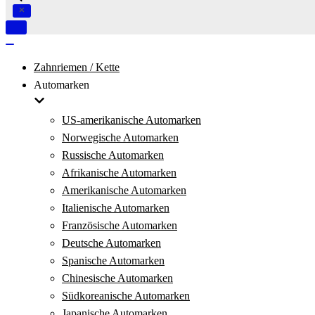
Navigation
umschalten
Navigation
umschalten
Zahnriemen / Kette
Automarken
US-amerikanische Automarken
Norwegische Automarken
Russische Automarken
Afrikanische Automarken
Amerikanische Automarken
Italienische Automarken
Französische Automarken
Deutsche Automarken
Spanische Automarken
Chinesische Automarken
Südkoreanische Automarken
Japanische Automarken