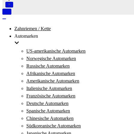
Navigation
umschalten
Navigation
umschalten
Zahnriemen / Kette
Automarken
US-amerikanische Automarken
Norwegische Automarken
Russische Automarken
Afrikanische Automarken
Amerikanische Automarken
Italienische Automarken
Französische Automarken
Deutsche Automarken
Spanische Automarken
Chinesische Automarken
Südkoreanische Automarken
Japanische Automarken