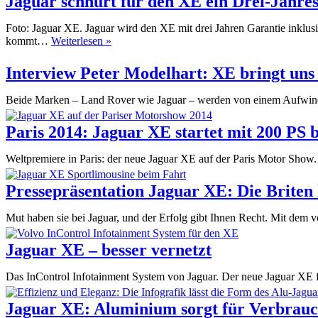
Jaguar schnürt für den XE ein Drei-Jahre
Foto: Jaguar XE. Jaguar wird den XE mit drei Jahren Garantie inklus
Jaguar
kommt…
Weiterlesen »
schnürt
für
Interview Peter Modelhart: XE bringt uns
den
XE
Beide Marken – Land Rover wie Jaguar – werden von einem Aufwind 
ein
Drei-
Paris 2014: Jaguar XE startet mit 200 PS 
Jahres-
Paket
Weltpremiere in Paris: der neue Jaguar XE auf der Paris Motor Show
Pressepräsentation Jaguar XE: Die Briten
Mut haben sie bei Jaguar, und der Erfolg gibt Ihnen Recht. Mit de
Jaguar XE – besser vernetzt
Das InControl Infotainment System von Jaguar. Der neue Jaguar XE 
Jaguar XE: Aluminium sorgt für Verbrauch