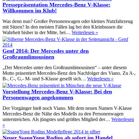
Sharan
Pressepräsentation Mercedes-Benz V-Klasse:
ab
Willkommen im Klub!
sofort
bestellbar
Was denn nun? Großer Personenwagen oder kleines Nutzfahrzeug
mit Sitzen? In den meisten Fällen lag bei den Kleinbussen die
Pressepräsentation
Wahrheit bisher in der Mitte, bei…
Weiterlesen »
Mercedes-
Benz
V-
Genf 2014: Der Mercedes unter den
Klasse:
Großraumlimousinen
Willkommen
im
„Der Mercedes unter den Großraumlimousinen“ – unter diesem
Klub!
Motto präsentiert Mercedes-Benz den Nachfolger des Viano. Zu A-,
Genf
B-, C-, G,- M- und S-Klasse gesellt sich…
Weiterlesen »
2014:
Der
Vorstellung Mercedes-Benz V-Klasse: Bei den
Mercedes
Personenwagen angekommen
unter
den
Der Vorgänger hieß noch Viano. Mit dem neuen Namen V-Klasse
Großraumlim
Mercedes-Benz die Nähe des Modells zu den Personenwagen
unterstreichen. Als jüngstes und größtes Mitglied der…
Weiterlesen
Vorstellung
»
Mercedes-
Benz
Neuer SsangYong Rodius ab sofort im Handel