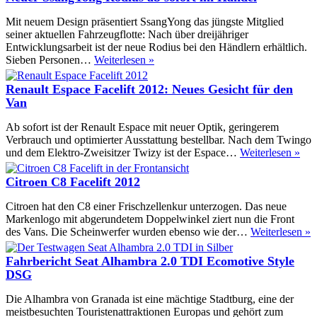
V-
Klasse:
Mit neuem Design präsentiert SsangYong das jüngste Mitglied
Bei
seiner aktuellen Fahrzeugflotte: Nach über dreijähriger
den
Entwicklungsarbeit ist der neue Rodius bei den Händlern erhältlich.
Personenwagen
Neuer
Sieben Personen…
Weiterlesen »
angekommen
SsangYong
Rodius
Renault Espace Facelift 2012: Neues Gesicht für den
ab
Van
sofort
im
Ab sofort ist der Renault Espace mit neuer Optik, geringerem
Handel
Verbrauch und optimierter Ausstattung bestellbar. Nach dem Twingo
Ren
und dem Elektro-Zweisitzer Twizy ist der Espace…
Weiterlesen »
Esp
Face
Citroen C8 Facelift 2012
201
Neu
Citroen hat den C8 einer Frischzellenkur unterzogen. Das neue
Ges
Markenlogo mit abgerundetem Doppelwinkel ziert nun die Front
für
C
des Vans. Die Scheinwerfer wurden ebenso wie der…
Weiterlesen »
den
C
Van
F
Fahrbericht Seat Alhambra 2.0 TDI Ecomotive Style
2
DSG
Die Alhambra von Granada ist eine mächtige Stadtburg, eine der
meistbesuchten Touristenattraktionen Europas und gehört zum