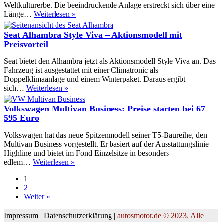
Weltkulturerbe. Die beeindruckende Anlage erstreckt sich über eine
Fahrbericht
Länge…
Weiterlesen »
Seat
Alhambra
Seat Alhambra Style Viva – Aktionsmodell mit
2.0
Preisvorteil
TDI
Ecomotive
Seat bietet den Alhambra jetzt als Aktionsmodell Style Viva an. Das
Style
Fahrzeug ist ausgestattet mit einer Climatronic als
DSG
Doppelklimaanlage und einem Winterpaket. Daraus ergibt
Seat
sich…
Weiterlesen »
Alhambra
Style
Volkswagen Multivan Business: Preise starten bei 67
Viva
595 Euro
–
Aktionsmodell
Volkswagen hat das neue Spitzenmodell seiner T5-Baureihe, den
mit
Multivan Business vorgestellt. Er basiert auf der Ausstattungslinie
Preisvorteil
Highline und bietet im Fond Einzelsitze in besonders
Volkswagen
edlem…
Weiterlesen »
Multivan
1
Business:
2
Preise
Weiter »
starten
bei
67
Impressum
|
Datenschutzerklärung |
autosmotor.de © 2023. Alle