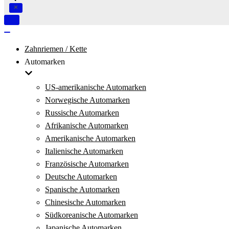
Navigation
umschalten
Navigation
umschalten
Zahnriemen / Kette
Automarken
US-amerikanische Automarken
Norwegische Automarken
Russische Automarken
Afrikanische Automarken
Amerikanische Automarken
Italienische Automarken
Französische Automarken
Deutsche Automarken
Spanische Automarken
Chinesische Automarken
Südkoreanische Automarken
Japanische Automarken