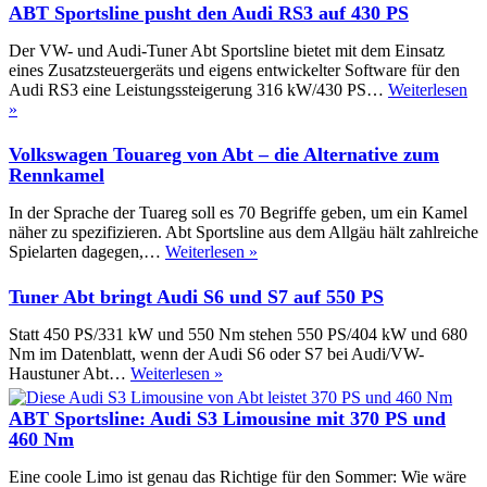
ABT Sportsline pusht den Audi RS3 auf 430 PS
Der VW- und Audi-Tuner Abt Sportsline bietet mit dem Einsatz
eines Zusatzsteuergeräts und eigens entwickelter Software für den
Audi RS3 eine Leistungssteigerung 316 kW/430 PS…
Weiterlesen
ABT
»
Sportsline
pusht
Volkswagen Touareg von Abt – die Alternative zum
den
Rennkamel
Audi
RS3
In der Sprache der Tuareg soll es 70 Begriffe geben, um ein Kamel
auf
näher zu spezifizieren. Abt Sportsline aus dem Allgäu hält zahlreiche
430
Volkswagen
Spielarten dagegen,…
Weiterlesen »
PS
Touareg
von
Tuner Abt bringt Audi S6 und S7 auf 550 PS
Abt
–
Statt 450 PS/331 kW und 550 Nm stehen 550 PS/404 kW und 680
die
Nm im Datenblatt, wenn der Audi S6 oder S7 bei Audi/VW-
Alternative
Tuner
Haustuner Abt…
Weiterlesen »
zum
Abt
Rennkamel
bringt
ABT Sportsline: Audi S3 Limousine mit 370 PS und
Audi
460 Nm
S6
und
Eine coole Limo ist genau das Richtige für den Sommer: Wie wäre