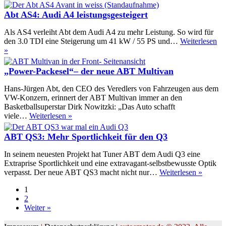
komp
Audi
Fünft
AS5:
Abt AS4: Audi A4 leistungsgesteigert
Veredelter
A5
Als AS4 verleiht Abt dem Audi A4 zu mehr Leistung. So wird für
mit
den 3.0 TDI eine Steigerung um 41 kW / 55 PS und…
Weiterlesen
Leistungssteigerung
Abt
»
AS4:
Audi
„Power-Packesel“– der neue ABT Multivan
A4
leistungsgesteigert
Hans-Jürgen Abt, den CEO des Veredlers von Fahrzeugen aus dem
VW-Konzern, erinnert der ABT Multivan immer an den
Basketballsuperstar Dirk Nowitzki: „Das Auto schafft
„Power-
viele…
Weiterlesen »
Packesel“–
der
ABT QS3: Mehr Sportlichkeit für den Q3
neue
ABT
In seinem neuesten Projekt hat Tuner ABT dem Audi Q3 eine
Multivan
Extraprise Sportlichkeit und eine extravagant-selbstbewusste Optik
ABT
verpasst. Der neue ABT QS3 macht nicht nur…
Weiterlesen »
QS3:
1
Mehr
2
Sportli
Weiter »
für
den