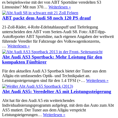
S7
es beispielsweise mit der von ABT Sportsline veredelten S3
auf
ABT
Limousine? Mit nun 370…
Weiterlesen »
550
Sportsline:
PS
Audi
ABT packt dem Audi S8 noch 120 PS drauf
S3
Limousine
21-Zoll-Räder, 4-Rohr-Edelstahlauspuff und Tieferlegung
mit
unterscheiden den ABT vom Serien-Audi S8. Foto: ABT/dpp-
370
AutoReporter ABT Sportsline, nach eigenen Angaben der weltweit
PS
führende Veredler für Fahrzeuge des Volkswagenkonzerns,
und
ABT
…
Weiterlesen »
460
packt
Nm
dem
Abt Audi AS3 Sportback: Mehr Leistung für den
Audi
kompakten Fünftürer
S8
noch
Für den aktuellen Audi A3 Sportback bietet der Tuner aus dem
120
Allgäu ein umfassendes Optik- und Technikpaket an.
PS
Abt
Leistungssteigerungen sind für den 1.4 TFSI (+…
Weiterlesen »
drauf
Audi
AS3
Abt Audi AS5: Veredelter A5 mit Leistungssteigerung
Sport
Mehr
Abt hat für den Audi A5 ein weitreichendes
Leist
Individualisierungsprogramm aufgelegt, mit dem das Auto zum Abt
für
AS5 mutiert. Der Tuner aus dem Allgäu verspricht
den
Abt
Leistungsteigerungen…
Weiterlesen »