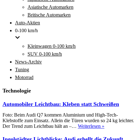
Asiatische Automarken
Britische Automarken
Auto-Aktien
0-100 km/h
Kleinwagen 0-100 km/h
SUV 0-100 km/h
News-Archiv
Tuning
Motorrad
Technologie
Automobiler Leichtbau: Kleben statt Schweißen
Foto: Beim Audi Q7 kommen Aluminium und High-Tech-
Klebstoffe zum Einsatz. Allein die Türen wurden so 24 kg leichter.
Automobiler
Der Trend zum Leichtbau hält an –…
Weiterlesen »
Leichtbau:
Kleben
Ingolstädter Lichtblicke: Audi erhellt die Zukunft