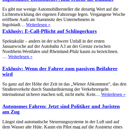
statt
Schweißen
Es gibt nur wenige Automobilhersteller die derartig Wert auf die
Lichtentwicklung der eigenen Fahrzeuge legen. Vergangene Woche
eröffnete Audi am Stammsitz des Unternehmens in
Ingolstädter
Ingolstadt…
Weiterlesen »
Lichtblicke:
Exklusiv: E-Call-Pflicht auf Schlingerkurs
Audi
erhellt
Spektakulär – anders ist der schwere Unfall in der ersten
die
Januarwoche auf der Autobahn A3 an der Grenze zwischen
Zukunft
Nordrhein-Westfalen und Rheinland-Pfalz kaum zu bezeichnen.
Exklusiv:
…
Weiterlesen »
E-
Call-
Exklusiv: Wenn der Fahrer zum passiven Beifahrer
Pflicht
wird
auf
Schlingerkurs
So ganz auf der Höhe der Zeit ist das „Wiener Abkommen“, das den
Straßenverkehr durch Standardisierung der Verkehrsregeln
E
international sicherer machen soll, nicht mehr. Kein…
Weiterlesen »
W
d
Autonomes Fahren: Jetzt sind Politiker und Juristen
F
am Zug
z
p
Längst sind automatische Steuerungssysteme in der Luft und auf
B
dem Wasser alte Hüte. Kaum ein Pilot mag auf die Assistenz eines