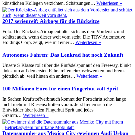
w
Auton
künstlichen Kollegen verzichten. Schätzungen…
Weiterlesen »
Fahren
Jetzt
sind
2017 serienreif: Airbags für die Rücksitze
Politik
und
Foto: Der Rücksitz-Airbag entfaltet sich aus dem Vordersitz und
Juriste
schützt auch, wenn dieser weit vorn steht. Die TRW Automotive
am
2017
Holdings Corp. zeigt, wie mit einer…
Weiterlesen »
Zug
serienreif:
Airbags
Autonomes Fahren: Das Lenkrad hat noch Zukunft
für
die
Unsere S-Klasse rollt über die Einfädelspur auf den Freeway, blinkt
Rücksitze
links, um auf den ersten Fahrstreifen einzuschwenken und bremst
Autonomes
plötzlich ab, weil hinten ein anderes…
Weiterlesen »
Fahren:
Das
100 Millionen Euro für einen Fingerhut voll Sprit
Lenkrad
hat
In Sachen Kraftstoffverbrauch kommt der Fortschritt schon lange
noch
nicht mehr mit Riesenschritten voran. Jetzt freuen sich die
Zukunft
Entwickler über jeden Fingerhut Sprit und jedes
100
Gramm…
Weiterlesen »
Millionen
Euro
für
Datensammler aus Mexico City gewinnen Audi Urban