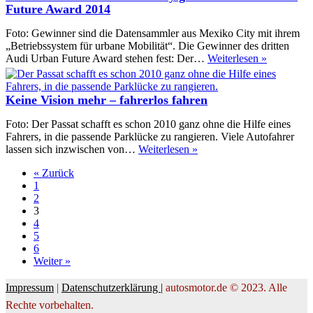
einen
Future Award 2014
Fingerhut
voll
Foto: Gewinner sind die Datensammler aus Mexiko City mit ihrem
Sprit
„Betriebssystem für urbane Mobilität“. Die Gewinner des dritten
Datensam
Audi Urban Future Award stehen fest: Der…
Weiterlesen »
aus
Mexico
City
Keine Vision mehr – fahrerlos fahren
gewinnen
Audi
Foto: Der Passat schafft es schon 2010 ganz ohne die Hilfe eines
Urban
Fahrers, in die passende Parklücke zu rangieren. Viele Autofahrer
Future
Keine
lassen sich inzwischen von…
Weiterlesen »
Award
Vision
2014
« Zurück
mehr
1
–
2
fahrerlos
3
fahren
4
5
6
Weiter »
Impressum
|
Datenschutzerklärung |
autosmotor.de © 2023. Alle
Rechte vorbehalten.