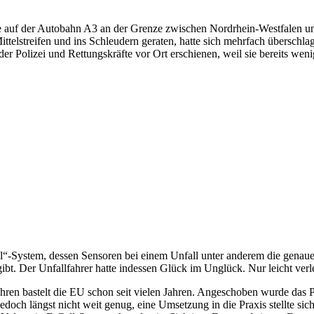
oche auf der Autobahn A3 an der Grenze zwischen Nordrhein-Westfale
telstreifen und ins Schleudern geraten, hatte sich mehrfach überschl
r Polizei und Rettungskräfte vor Ort erschienen, weil sie bereits we
System, dessen Sensoren bei einem Unfall unter anderem die genaue P
gibt. Der Unfallfahrer hatte indessen Glück im Unglück. Nur leicht verl
hren bastelt die EU schon seit vielen Jahren. Angeschoben wurde das 
h längst nicht weit genug, eine Umsetzung in die Praxis stellte sich a