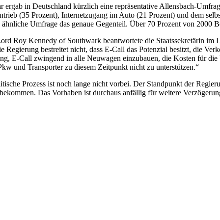
war ergab in Deutschland kürzlich eine repräsentative Allensbach-Umfra
trieb (35 Prozent), Internetzugang im Auto (21 Prozent) und dem selbs
ne ähnliche Umfrage das genaue Gegenteil. Über 70 Prozent von 2000 
n Lord Roy Kennedy of Southwark beantwortete die Staatssekretärin i
egierung bestreitet nicht, dass E-Call das Potenzial besitzt, die Verke
g, E-Call zwingend in alle Neuwagen einzubauen, die Kosten für die U
n Pkw und Transporter zu diesem Zeitpunkt nicht zu unterstützen.“
itische Prozess ist noch lange nicht vorbei. Der Standpunkt der Regier
 bekommen. Das Vorhaben ist durchaus anfällig für weitere Verzögeru