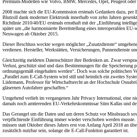
Premium-Modellen wie Volvo, BMW, Mercedes, Opel, Peugeot oder Volv
2008 machte sich die EU-Kommission erstmals Gedanken dazu, per E-C
Blutzoll dank moderner Elektronik innerhalb von zehn Jahren gesenkt
Richtlinie 2010/40/EU erstmals ernsthaft mit der „Einführung intellig
später um „die harmonisierte Bereitstellung eines interoperablen EU-
Neuwagen ab Oktober 2015.
Dieser Beschluss weckte wegen möglicher „Zusatzdienste“ umgehend Be
verdienen. Hersteller, Werkstätten, Versicherungen, Pannendienste u
Gleichzeitig meldeten Datenschützer ihre Bedenken an. Zwar versp
Verlust, geschützt sind und dass Bestimmungen für die Speicherung 
ordnungsgemäß eingehalten werden“. Doch was solche politischen Ver
„Parallel zum E-Call-System wird still und heimlich ein zweites System
Lüdemann, Professor für Wirtschaftsrecht an der Hochschule Osnabr
gläsernen Autofahrer geschaffen.“
Umgehend verlieh im vergangenen Jahr Privacy International, eine nic
damals noch amtierenden EU-Verkehrskommissar Siim Kallas und dess
Das Gerangel um die Daten und um deren Schutz vor Missbrauch sowie 
verpflichtende Einführung immer wieder verschoben werden musste. In
müssen statt Oktober dieses Jahres erst von Anfang April 2018 an üb
zusätzlich nutzbar sein, solange die E-Call-Funktion garantiert ist.