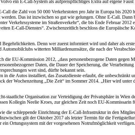
o ein E-Call-System als aufpreispflichtiges Extra auf eigene Faust 
all die Zahl von 50 000 Verkehrstoten pro Jahr in Europa bis 2020 ha
 werden. Das ist inzwischen so gut wie gelungen. Ohne E-Call. Dann be
enter Verkehrssysteme im Straßenverkehr“, die bis Ende Februar 2012 eta
weiten E-Call-Dienstes“. Zwischenzeitlich beschloss die Europäische K
gehrlichkeiten. Denn wer zuerst informiert wird und daher als erster 
nd Automobilclubs witterten Milliardenumsätze, die nach der Verabschi
rach die EU-Kommission 2012, „dass personenbezogene Daten gegen Mi
personenbezogener Daten, die Dauer der Speicherung, die Verarbeitun
sprechungen wert sind, dürfte bekannt sein.
 in die Autos installiert, das Zusatzdienste erlaubt, die unbeschränkt 
ück der Wochenzeitung „Die Zeit“ im Sommer 2014. „Hier wird unter 
ht-staatliche Organisation zur Verteidigung der Privatsphäre in Wien 
en Kollegin Neelie Kroes, zur gleichen Zeit noch EU-Kommissarin fü
die schleppende Einrichtung der E-Call-Infrastruktur in den Mitglied
zwischen gilt der Oktober 2017 als letzter Termin für die Fertigstel
er ein Ortungssystem mit der vorgesehenen Notrufmöglichkeit verfügen.