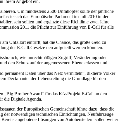
in ihrem Angebot ein.
lbieren. Um mindestens 2500 Unfallopfer sollte der jährliche
fasste sich das Europäische Parlament im Juli 2010 in der
bliert sein sollten und ergänzte diese Richtlinie zwei Jahre
ommission 2011 die Pflicht zur Einführung von E-Call für alle
am Unfallort eintrifft, hat die Chance, das große Geld zu
edung der E-Call-Gesetze neu aufgeteilt werden könnten.
ssbrauch, wie unrechtmäßigen Zugriff, Veränderung oder
g und den Schutz auf der angemessenen Ebene erlassen und
und permanent Daten über das Netz vermitteln“, diktierte Volker
dem Deckmantel der Lebensrettung die Grundlage für den
den „Big Brother Award“ für das Kfz-Projekt E-Call an den
r die Digitale Agenda.
sstaaten der Europäischen Gemeinschaft führte dazu, dass die
lung der notwendigen technischen Einrichtungen, Neufahrzeuge
 Bereits angebotene Lösungen von Autoherstellern sollen weiter