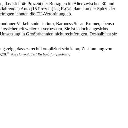
ge, dass sich 46 Prozent der Befragten im Alter zwischen 30 und
tfahrenden Auto (15 Prozent) lag E-Call damit an der Spitze der
Befragten lehnten die EU-Verordnung ab.
m Londoner Verkehrsministerium, Baroness Susan Kramer, ebenso
hrssicherheit weiter zu verbessern. Sie ist jedoch angesichts
msetzung in Großbritannien nicht rechtfertigen. Deshalb hat sie
ung zeigt, dass es recht kompliziert sein kann, Zustimmung von
ngen.“
Von Hans-Robert Richarz (ampnet/hrr)