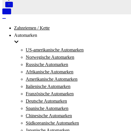
Navigation
umschalten
Navigation
umschalten
Zahnriemen / Kette
Automarken
US-amerikanische Automarken
Norwegische Automarken
Russische Automarken
Afrikanische Automarken
Amerikanische Automarken
Italienische Automarken
Französische Automarken
Deutsche Automarken
Spanische Automarken
Chinesische Automarken
Südkoreanische Automarken
Japanische Automarken