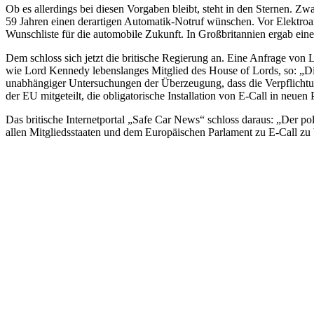
Ob es allerdings bei diesen Vorgaben bleibt, steht in den Sternen. Z
59 Jahren einen derartigen Automatik-Notruf wünschen. Vor Elektroan
Wunschliste für die automobile Zukunft. In Großbritannien ergab ei
Dem schloss sich jetzt die britische Regierung an. Eine Anfrage vo
wie Lord Kennedy lebenslanges Mitglied des House of Lords, so: „Die R
unabhängiger Untersuchungen der Überzeugung, dass die Verpflichtun
der EU mitgeteilt, die obligatorische Installation von E-Call in neue
Das britische Internetportal „Safe Car News“ schloss daraus: „Der pol
allen Mitgliedsstaaten und dem Europäischen Parlament zu E-Call zu