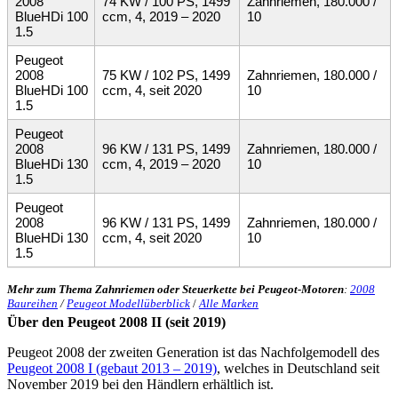
2008
74 KW / 100 PS, 1499
Zahnriemen, 180.000 /
BlueHDi 100
ccm, 4, 2019 – 2020
10
1.5
Peugeot
2008
75 KW / 102 PS, 1499
Zahnriemen, 180.000 /
BlueHDi 100
ccm, 4, seit 2020
10
1.5
Peugeot
2008
96 KW / 131 PS, 1499
Zahnriemen, 180.000 /
BlueHDi 130
ccm, 4, 2019 – 2020
10
1.5
Peugeot
2008
96 KW / 131 PS, 1499
Zahnriemen, 180.000 /
BlueHDi 130
ccm, 4, seit 2020
10
1.5
Mehr zum Thema Zahnriemen oder Steuerkette bei Peugeot-Motoren
:
2008
Baureihen
/
Peugeot Modellüberblick
/
Alle Marken
Über den Peugeot 2008 II (seit 2019)
Peugeot 2008 der zweiten Generation ist das Nachfolgemodell des
Peugeot 2008 I (gebaut 2013 – 2019)
, welches in Deutschland seit
November 2019 bei den Händlern erhältlich ist.