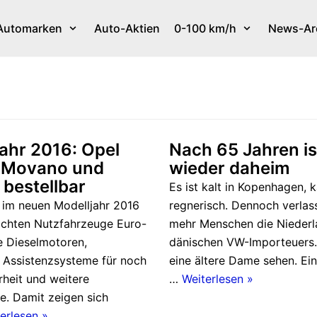
Automarken
Auto-Aktien
0-100 km/h
News-Ar
ahr 2016: Opel
Nach 65 Jahren is
, Movano und
wieder daheim
bestellbar
Es ist kalt in Kopenhagen, k
t im neuen Modelljahr 2016
regnerisch. Dennoch verla
eichten Nutzfahrzeuge Euro-
mehr Menschen die Niederl
 Dieselmotoren,
dänischen VW-Importeuers.
e Assistenzsysteme für noch
eine ältere Dame sehen. Ein
rheit und weitere
…
Weiterlesen »
e. Damit zeigen sich
erlesen »