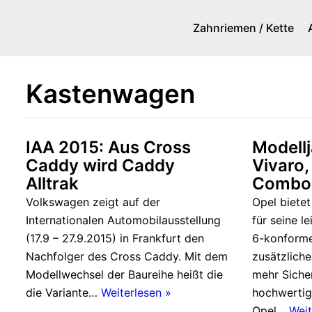
Zahnriemen / Kette
Zum
Inhalt
springen
Kastenwagen
IAA 2015: Aus Cross
Modellj
Caddy wird Caddy
Vivaro
Alltrak
Combo 
Volkswagen zeigt auf der
Opel biete
Internationalen Automobilausstellung
für seine l
(17.9 – 27.9.2015) in Frankfurt den
6-konforme
Nachfolger des Cross Caddy. Mit dem
zusätzlich
Modellwechsel der Baureihe heißt die
mehr Siche
die Variante…
Weiterlesen »
hochwertig
Opel…
Weit