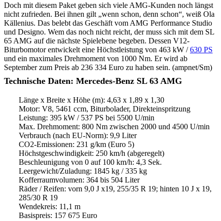
Doch mit diesem Paket geben sich viele AMG-Kunden noch längst
nicht zufrieden. Bei ihnen gilt „wenn schon, denn schon“, weiß Ola
Källenius. Das belebt das Geschäft vom AMG Performance Studio
und Designo. Wem das noch nicht reicht, der muss sich mit dem SL
65 AMG auf die nächste Spielebene begeben. Dessen V12-
Biturbomotor entwickelt eine Höchstleistung von 463 kW /
630 PS
und ein maximales Drehmoment von 1000 Nm. Er wird ab
September zum Preis ab 236 334 Euro zu haben sein. (ampnet/Sm)
Technische Daten: Mercedes-Benz SL 63 AMG
Länge x Breite x Höhe (m): 4,63 x 1,89 x 1,30
Motor: V8, 5461 ccm, Biturbolader, Direkteinspritzung
Leistung: 395 kW / 537 PS bei 5500 U/min
Max. Drehmoment: 800 Nm zwischen 2000 und 4500 U/min
Verbrauch (nach EU-Norm): 9,9 Liter
CO2-Emissionen: 231 g/km (Euro 5)
Höchstgeschwindigkeit: 250 km/h (abgeregelt)
Beschleunigung von 0 auf 100 km/h: 4,3 Sek.
Leergewicht/Zuladung: 1845 kg / 335 kg
Kofferraumvolumen: 364 bis 504 Liter
Räder / Reifen: vorn 9,0 J x19, 255/35 R 19; hinten 10 J x 19,
285/30 R 19
Wendekreis: 11,1 m
Basispreis: 157 675 Euro