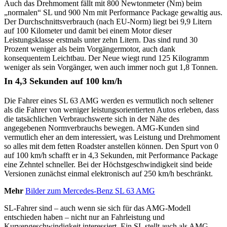
Auch das Drehmoment fällt mit 800 Newtonmeter (Nm) beim
„normalen“ SL und 900 Nm mit Performance Package gewaltig aus.
Der Durchschnittsverbrauch (nach EU-Norm) liegt bei 9,9 Litern
auf 100 Kilometer und damit bei einem Motor dieser
Leistungsklasse erstmals unter zehn Litern. Das sind rund 30
Prozent weniger als beim Vorgängermotor, auch dank
konsequentem Leichtbau. Der Neue wiegt rund 125 Kilogramm
weniger als sein Vorgänger, wen auch immer noch gut 1,8 Tonnen.
In 4,3 Sekunden auf 100 km/h
Die Fahrer eines SL 63 AMG werden es vermutlich noch seltener
als die Fahrer von weniger leistungsorientierten Autos erleben, dass
die tatsächlichen Verbrauchswerte sich in der Nähe des
angegebenen Normverbrauchs bewegen. AMG-Kunden sind
vermutlich eher an dem interessiert, was Leistung und Drehmoment
so alles mit dem fetten Roadster anstellen können. Den Spurt von 0
auf 100 km/h schafft er in 4,3 Sekunden, mit Performance Package
eine Zehntel schneller. Bei der Höchstgeschwindigkeit sind beide
Versionen zunächst einmal elektronisch auf 250 km/h beschränkt.
Mehr
Bilder zum Mercedes-Benz SL 63 AMG
SL-Fahrer sind – auch wenn sie sich für das AMG-Modell
entschieden haben – nicht nur an Fahrleistung und
Kurvengeschwindigkeit interessiert. Ein SL stellt auch als AMG