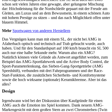
schon seit vielen Jahren eine gewagte, aber gelungene Mischung
dar: Höchstleistung für die Nordschleife gepaart mit der Freude am
Gleiten, am Luxus und an dem Bewusstsein, in einem schönen Auto
mit hohem Prestige zu sitzen – und das nach Möglichkeit offen unter
blauem Himmel.
Mehr
Sportwagen von anderen Herstellern
Das Vergnügen kann man mit einem SL, der nicht bei AMG in
Afalterbach optisch und technisch auf Trab gebracht wurde, auch
haben. Und für den Standardspurt auf 100 km/h braucht ein SL 500
auch nur eine halbe Sekunde mehr. Warum also ein AMG?
Natürlich können viele Gründe als Antwort angeführt werden, zum
Beispiel das AMG-Sportfahrwerk und die Active Body Control, die
Sport-Parameterlenkung, das Sieben-Gang-Sportgetriebe (AMG
Speedshift), verbunden mit drei Fahrprogrammen und der Race-
Start-Funktion, die zusätzlichen Sicherheits- und Komfortsysteme
sowie die hoch wirksame (optionale) Keramikbremse. Aber ist das
alles?
Design
Irgendwann wird bei der Diskussion über Kaufgründe für einen
AMG auch die Emotion ins Spiel kommen. Dank neuem AMG-
Markengesicht mit dem großen Stern an zwei Chromstreben (Twin