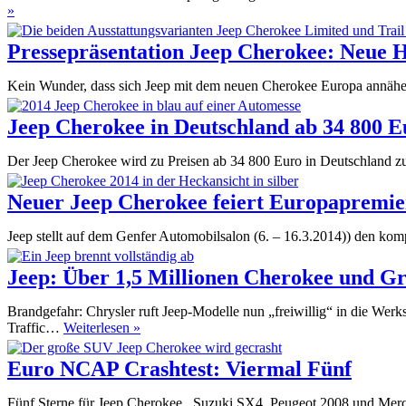
Fahrbericht
»
Jeep
Cherokee
Pressepräsentation Jeep Cherokee: Neue 
Trailhawk:
Indianer
Kein Wunder, dass sich Jeep mit dem neuen Cherokee Europa annähert.
mit
Lifestyle-
Jeep Cherokee in Deutschland ab 34 800 E
Ambitionen
Der Jeep Cherokee wird zu Preisen ab 34 800 Euro in Deutschland 
Neuer Jeep Cherokee feiert Europapremie
Jeep stellt auf dem Genfer Automobilsalon (6. – 16.3.2014)) den ko
Jeep: Über 1,5 Millionen Cherokee und G
Brandgefahr: Chrysler ruft Jeep-Modelle nun „freiwillig“ in die Werk
Jeep:
Traffic…
Weiterlesen »
Über
1,5
Euro NCAP Crashtest: Viermal Fünf
Millionen
Cherokee
Fünf Sterne für Jeep Cherokee, Suzuki SX4, Peugeot 2008 und Merc