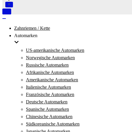
Navigation
umschalten
Navigation
umschalten
Zahnriemen / Kette
Automarken
US-amerikanische Automarken
Norwegische Automarken
Russische Automarken
Afrikanische Automarken
Amerikanische Automarken
Italienische Automarken
Französische Automarken
Deutsche Automarken
Spanische Automarken
Chinesische Automarken
Südkoreanische Automarken
Japanische Automarken