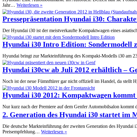
Hyundai
Jahr…
Weiterlesen »
i30:
Verführerischer
Pressepräsentation Hyundai i30: Charakte
Eroberer
Der Hyundai i30 ist der meistverkaufte Kompaktwagen eines asiatisch
Hyundai i30 Intro Edition: Sondermodell
Hyundai bringt zur Markteinführung des Kompakt-Modells i30 am 23. 
Hyundai i30cw ab Juli 2012 erhältlich – G
Noch ist der neue Fümnftürer gar nicht offiziell im Handel, da ste
Hyundai i30 2012: Kompaktwagen kommt
Nur kurz nach der Premiere auf dem Genfer Automobilsalon kommt d
2. Generation des Hyundai i30 startet im 
Die deutsche Markteinführung der zweiten Generation des Hyundai i3
2.
Preisempfehlung…
Weiterlesen »
Generation