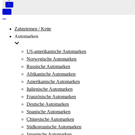
Navigation
umschalten
Navigation
umschalten
Zahnriemen / Kette
Automarken
US-amerikanische Automarken
Norwegische Automarken
Russische Automarken
Afrikanische Automarken
Amerikanische Automarken
Italienische Automarken
Französische Automarken
Deutsche Automarken
Spanische Automarken
Chinesische Automarken
Südkoreanische Automarken
Japanische Automarken