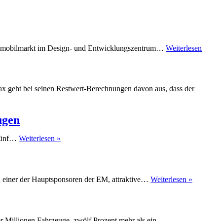
utomobilmarkt im Design- und Entwicklungszentrum…
Weiterlesen
ax geht bei seinen Restwert-Berechnungen davon aus, dass der
ugen
Euro
 fünf…
Weiterlesen »
NCAP-
Crashtest:
Mazda
CX-
Hyundai
en einer der Hauptsponsoren der EM, attraktive…
Weiterlesen »
5,
bringt
Peugeot
UEFA
208,
Euro
BMW
2012-
3er
r Millionen Fahrzeuge, zwölf Prozent mehr als ein