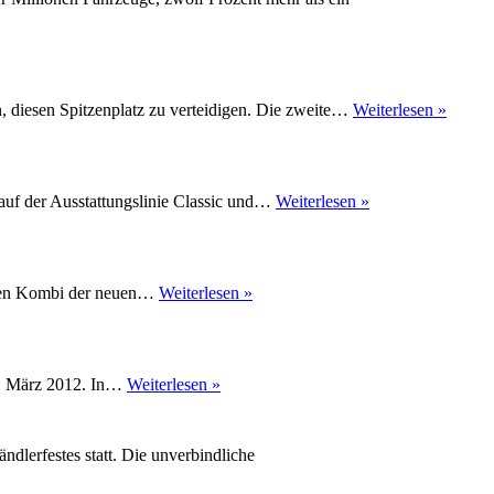
Edition
und
Hyundai
i30
überzeugen
Presse
n, diesen Spitzenplatz zu verteidigen. Die zweite…
Weiterlesen »
Hyund
i30:
Charakt
Hyundai
auf der Ausstattungslinie Classic und…
Weiterlesen »
i30
Intro
Edition:
Sondermodell
Hyundai
n den Kombi der neuen…
Weiterlesen »
zum
i30cw
Marktstart
ab
Juli
2012
Hyundai
3. März 2012. In…
Weiterlesen »
erhältlich
i30
–
2012:
Genfer
Kompaktwagen
Autosalon
lerfestes statt. Die unverbindliche
kommt
am