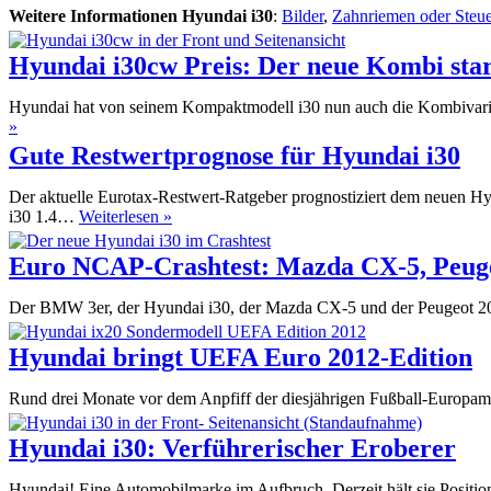
Weitere Informationen Hyundai i30
:
Bilder
,
Zahnriemen oder Steue
Hyundai i30cw Preis: Der neue Kombi star
Hyundai hat von seinem Kompaktmodell i30 nun auch die Kombivari
Hyundai
»
i30cw
Gute Restwertprognose für Hyundai i30
Preis:
Der
Der aktuelle Eurotax-Restwert-Ratgeber prognostiziert dem neuen Hy
neue
Gute
i30 1.4…
Weiterlesen »
Kombi
Restwertprognose
startet
für
Euro NCAP-Crashtest: Mazda CX-5, Peug
bei
Hyundai
17
i30
290
Der BMW 3er, der Hyundai i30, der Mazda CX-5 und der Peugeot 20
Euro
Hyundai bringt UEFA Euro 2012-Edition
Rund drei Monate vor dem Anpfiff der diesjährigen Fußball-Europamei
Hyundai i30: Verführerischer Eroberer
Hyundai! Eine Automobilmarke im Aufbruch. Derzeit hält sie Position