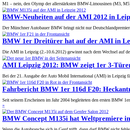
M1 – nein, den Olymp der allerstärksten BMW-Limousinen (M3, M5) 
BMW-Neuheiten auf der AMI 2012 in Leip
Der Münchner Autobauer BMW bringt nicht nur Deutschlandpremieren 
BMW 1er Dreitürer hat auf der AMI in Le
Die AMI in Leipzig (2.-10.6.2012) gewinnt nach dem Wechsel auf de
AMI Leipzig 2012: BMW zeigt 1er 3-Türer
Bei der 21. Ausgabe der Auto Mobil International (AMI) in Leipzi
Fahrbericht BMW 1er 116d F20: Heckant
Seit seinem Erscheinen im Jahr 2004 begleiteten den ersten BMW 1er
Fahrbericht
»
BMW
1er
BMW Concept M135i hat Weltpremiere in
116d
F20:
Wenn die Autobranche sich in Genf trifft, dann darf BMW nicht feh