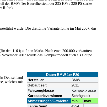
dell der BMW 1er Baureihe stellt der 235 KW / 320 PS starke
er Rubrik.
eführt wurde. Die dreitürige Variante folgte im Mai 2007, das
für den 116 i) auf den Markt. Nach etwa 200.000 verkauften
t. Ab November 2007 wurde das Kompaktmodell auch als Coupe
Daten BMW 1er F20
in Deutschland
Hersteller
BMW
se, welches mit
Gebaut seit
2011
Fahrzeugklasse
Kompaktklasse
Karosserieversionen
Schrägheck
Abmessungen/Gewichte
min.
max.
Länge (mm)
4324