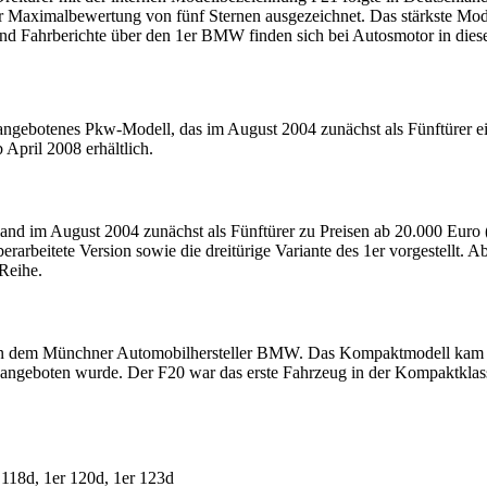
er Maximalbewertung von fünf Sternen ausgezeichnet. Das stärkste Mo
nd Fahrberichte über den 1er BMW finden sich bei Autosmotor in dies
botenes Pkw-Modell, das im August 2004 zunächst als Fünftürer eing
pril 2008 erhältlich.
d im August 2004 zunächst als Fünftürer zu Preisen ab 20.000 Euro (
rarbeitete Version sowie die dreitürige Variante des 1er vorgestell
Reihe.
 von dem Münchner Automobilhersteller BMW. Das Kompaktmodell kam 
4 angeboten wurde. Der F20 war das erste Fahrzeug in der Kompaktklas
r 118d, 1er 120d, 1er 123d