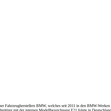
r Fahrzeugherstellers BMW, welches seit 2011 in den BMW-Werken Le
eitürer mit der internen Modellbezeichnung F21 folgte in Deutschland