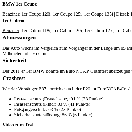
BMW 1er Coupe
Benziner
: 1er Coupe 120i, 1er Coupe 125i, 1er Coupe 135i |
Diesel
: 
1er Cabrio
Benziner
: 1er Cabrio 118i, 1er Cabrio 120i, 1er Cabrio 125i, 1er Cabr
Abmessungen
Das Auto wuchs im Vergleich zum Vorgänger in der Länge um 85 Mil
Millimeter auf 1765 mm.
Sicherheit
Der 2011-er 1er BMW konnte im Euro NCAP-Crashtest überzeugen un
Crashtest
Wie der Vorgänger E87, erreichte auch der F20 im EuroNCAP-Crasht
Insassenschutz (Erwachsene): 91 % (33 Punkte)
Insassenschutz (Kind): 83 % (41 Punkte)
Fußgängerschutz: 63 % (23 Punkte)
Sicherheitsunterstützung: 86 % (6 Punkte)
Video zum Test