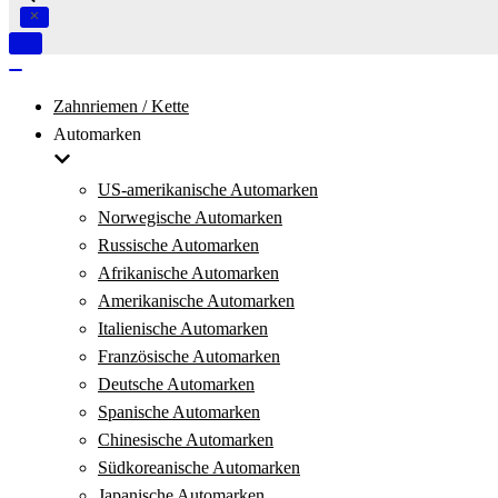
Navigation
umschalten
Navigation
umschalten
Zahnriemen / Kette
Automarken
US-amerikanische Automarken
Norwegische Automarken
Russische Automarken
Afrikanische Automarken
Amerikanische Automarken
Italienische Automarken
Französische Automarken
Deutsche Automarken
Spanische Automarken
Chinesische Automarken
Südkoreanische Automarken
Japanische Automarken