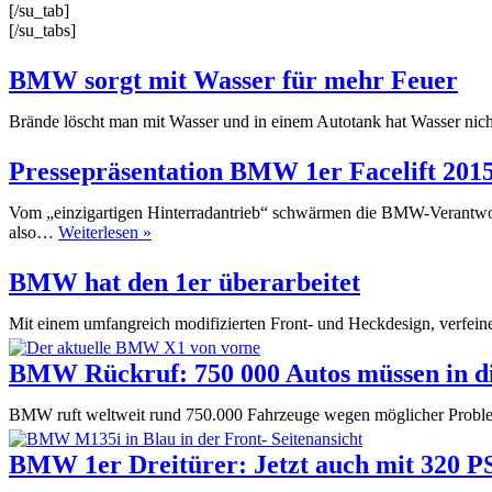
[/su_tab]
[/su_tabs]
BMW sorgt mit Wasser für mehr Feuer
Brände löscht man mit Wasser und in einem Autotank hat Wasser nich
Pressepräsentation BMW 1er Facelift 2015
Vom „einzigartigen Hinterradantrieb“ schwärmen die BMW-Verantwortl
Pressepräsentation
also…
Weiterlesen »
BMW
1er
BMW hat den 1er überarbeitet
Facelift
2015:
Mit einem umfangreich modifizierten Front- und Heckdesign, verfei
Es
wird
BMW Rückruf: 750 000 Autos müssen in di
Zeit
BMW ruft weltweit rund 750.000 Fahrzeuge wegen möglicher Problem
BMW 1er Dreitürer: Jetzt auch mit 320 P