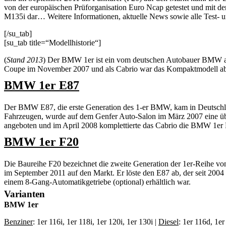
von der europäischen Prüforganisation Euro Ncap getestet und mit d
M135i dar… Weitere Informationen, aktuelle News sowie alle Test- u
[/su_tab]
[su_tab title=“Modellhistorie“]
(
Stand 2013
) Der BMW 1er ist ein vom deutschen Autobauer BMW ange
Coupe im November 2007 und als Cabrio war das Kompaktmodell ab A
BMW 1er E87
Der BMW E87, die erste Generation des 1-er BMW, kam in Deutschlan
Fahrzeugen, wurde auf dem Genfer Auto-Salon im März 2007 eine übe
angeboten und im April 2008 komplettierte das Cabrio die BMW 1er 
BMW 1er F20
Die Baureihe F20 bezeichnet die zweite Generation der 1er-Reihe
im September 2011 auf den Markt. Er löste den E87 ab, der seit 200
einem 8-Gang-Automatikgetriebe (optional) erhältlich war.
Varianten
BMW 1er
Benziner
: 1er 116i, 1er 118i, 1er 120i, 1er 130i |
Diesel
: 1er 116d, 1e