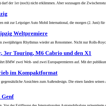
darf der 1er (noch) nicht erklimmen. Aber sozusagen die Zwischenstu
zig
mit zur Leipziger Auto Mobil International, die morgen (2. Juni) fü
ipzig Weltpremiere
n zweijährigen Rhythmus wieder an Renommee. Nicht nur Rolls-Royce 
, 3er Touring, M6 Cabrio und den X1
g fährt BMW zwei Welt- und zwei Europapremieren auf. Mit der publi
rieb im Kompaktformat
 gegensätzliche Ansichten zum Außendesign. Die einen fanden seinen A
 Genf
len. Vor der Eröffnung des Internationalen Automobilsalons präsenti