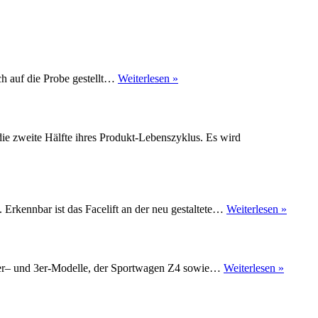
BMW
ch auf die Probe gestellt…
Weiterlesen »
sorgt
mit
Wasser
für
ie zweite Hälfte ihres Produkt-Lebenszyklus. Es wird
mehr
Feuer
BMW
rkennbar ist das Facelift an der neu gestaltete…
Weiterlesen »
hat
den
1er
überarb
BMW
 1er– und 3er-Modelle, der Sportwagen Z4 sowie…
Weiterlesen »
Rückruf
750
000