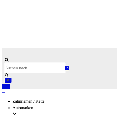
Suchen
nach …
Navigation
umschalten
Navigation
umschalten
Zahnriemen / Kette
Automarken