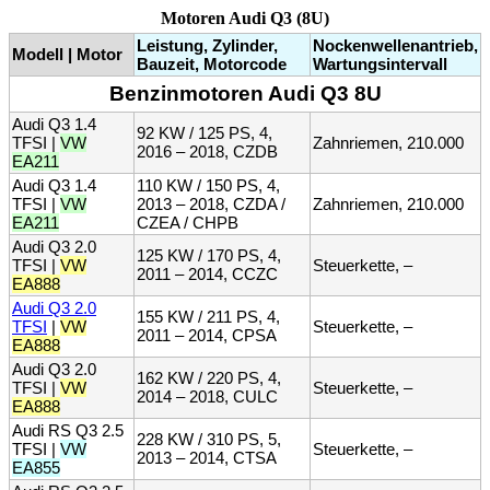
Motoren Audi Q3 (8U)
Leistung, Zylinder,
Nockenwellenantrieb,
Modell | Motor
Bauzeit, Motorcode
Wartungsintervall
Benzinmotoren Audi Q3 8U
Audi Q3 1.4
92 KW / 125 PS, 4,
TFSI |
VW
Zahnriemen, 210.000
2016 – 2018, CZDB
EA211
Audi Q3 1.4
110 KW / 150 PS, 4,
TFSI |
VW
2013 – 2018, CZDA /
Zahnriemen, 210.000
EA211
CZEA / CHPB
Audi Q3 2.0
125 KW / 170 PS, 4,
TFSI |
VW
Steuerkette, –
2011 – 2014, CCZC
EA888
Audi Q3 2.0
155 KW / 211 PS, 4,
TFSI
|
VW
Steuerkette, –
2011 – 2014, CPSA
EA888
Audi Q3 2.0
162 KW / 220 PS, 4,
TFSI |
VW
Steuerkette, –
2014 – 2018, CULC
EA888
Audi RS Q3 2.5
228 KW / 310 PS, 5,
TFSI |
VW
Steuerkette, –
2013 – 2014, CTSA
EA855