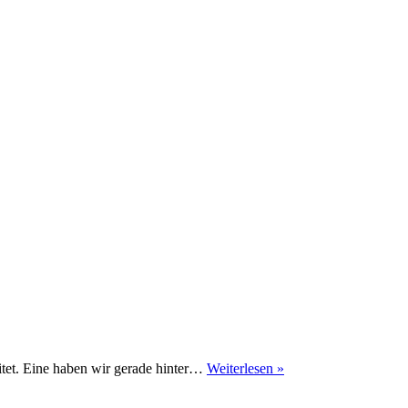
Fahrbericht
eitet. Eine haben wir gerade hinter…
Weiterlesen »
BMW
220i