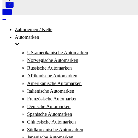
Navigation
umschalten
Navigation
umschalten
Zahnriemen / Kette
Automarken
US-amerikanische Automarken
Norwegische Automarken
Russische Automarken
Afrikanische Automarken
Amerikanische Automarken
Italienische Automarken
Französische Automarken
Deutsche Automarken
Spanische Automarken
Chinesische Automarken
Südkoreanische Automarken
Japanische Automarken