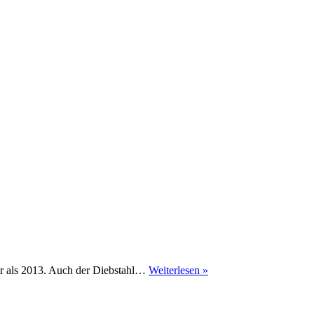
Ratgeber:
er als 2013. Auch der Diebstahl…
Weiterlesen »
Autodieben
weniger
Chancen