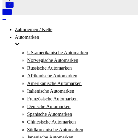
Navigation
umschalten
Navigation
umschalten
Zahnriemen / Kette
Automarken
US-amerikanische Automarken
Norwegische Automarken
Russische Automarken
Afrikanische Automarken
Amerikanische Automarken
Italienische Automarken
Französische Automarken
Deutsche Automarken
Spanische Automarken
Chinesische Automarken
Südkoreanische Automarken
Japanische Automarken