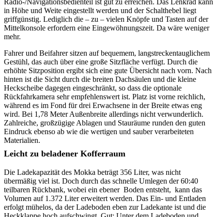
Radio-/Navigationsbedienteil ist gut zu erreichen. Das Lenkrad kann
in Höhe und Weite eingestellt werden und der Schalthebel liegt
griffgünstig. Lediglich die – zu – vielen Knöpfe und Tasten auf der
Mittelkonsole erfordern eine Eingewöhnungszeit. Da wäre weniger
mehr.
Fahrer und Beifahrer sitzen auf bequemem, langstreckentauglichem
Gestühl, das auch über eine große Sitzfläche verfügt. Durch die
erhöhte Sitzposition ergibt sich eine gute Übersicht nach vorn. Nach
hinten ist die Sicht durch die breiten Dachsäulen und die kleine
Heckscheibe dagegen eingeschränkt, so dass die optionale
Rückfahrkamera sehr empfehlenswert ist. Platz ist vorne reichlich,
während es im Fond für drei Erwachsene in der Breite etwas eng
wird. Bei 1,78 Meter Außenbreite allerdings nicht verwunderlich.
Zahlreiche, großzügige Ablagen und Stauräume runden den guten
Eindruck ebenso ab wie die wertigen und sauber verarbeiteten
Materialien.
Leicht zu beladener Kofferraum
Die Ladekapazität des Mokka beträgt 356 Liter, was nicht
übermäßig viel ist. Doch durch das schnelle Umlegen der 60:40
teilbaren Rückbank, wobei ein ebener Boden entsteht, kann das
Volumen auf 1.372 Liter erweitert werden. Das Ein- und Entladen
erfolgt mühelos, da der Ladeboden eben zur Ladekante ist und die
Heckklappe hoch aufschwingt. Gut: Unter dem Ladeboden und