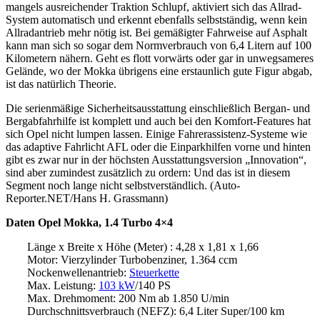
mangels ausreichender Traktion Schlupf, aktiviert sich das Allrad-
System automatisch und erkennt ebenfalls selbstständig, wenn kein
Allradantrieb mehr nötig ist. Bei gemäßigter Fahrweise auf Asphalt
kann man sich so sogar dem Normverbrauch von 6,4 Litern auf 100
Kilometern nähern. Geht es flott vorwärts oder gar in unwegsameres
Gelände, wo der Mokka übrigens eine erstaunlich gute Figur abgab,
ist das natürlich Theorie.
Die serienmäßige Sicherheitsausstattung einschließlich Bergan- und
Bergabfahrhilfe ist komplett und auch bei den Komfort-Features hat
sich Opel nicht lumpen lassen. Einige Fahrerassistenz-Systeme wie
das adaptive Fahrlicht AFL oder die Einparkhilfen vorne und hinten
gibt es zwar nur in der höchsten Ausstattungsversion „Innovation“,
sind aber zumindest zusätzlich zu ordern: Und das ist in diesem
Segment noch lange nicht selbstverständlich. (Auto-
Reporter.NET/Hans H. Grassmann)
Daten Opel Mokka, 1.4 Turbo 4×4
Länge x Breite x Höhe (Meter) : 4,28 x 1,81 x 1,66
Motor: Vierzylinder Turbobenziner, 1.364 ccm
Nockenwellenantrieb:
Steuerkette
Max. Leistung:
103 kW
/140 PS
Max. Drehmoment: 200 Nm ab 1.850 U/min
Durchschnittsverbrauch (NEFZ): 6,4 Liter Super/100 km