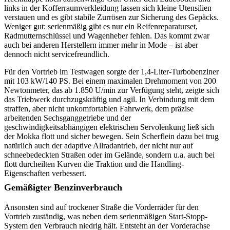
links in der Kofferraumverkleidung lassen sich kleine Utensilien
verstauen und es gibt stabile Zurrösen zur Sicherung des Gepäcks.
Weniger gut: serienmäßig gibt es nur ein Reifenreparaturset,
Radmutternschlüssel und Wagenheber fehlen. Das kommt zwar
auch bei anderen Herstellern immer mehr in Mode – ist aber
dennoch nicht servicefreundlich.
Für den Vortrieb im Testwagen sorgte der 1,4-Liter-Turbobenziner
mit 103 kW/140 PS. Bei einem maximalen Drehmoment von 200
Newtonmeter, das ab 1.850 U/min zur Verfügung steht, zeigte sich
das Triebwerk durchzugskräftig und agil. In Verbindung mit dem
straffen, aber nicht unkomfortablen Fahrwerk, dem präzise
arbeitenden Sechsganggetriebe und der
geschwindigkeitsabhängigen elektrischen Servolenkung ließ sich
der Mokka flott und sicher bewegen. Sein Scherflein dazu bei trug
natürlich auch der adaptive Allradantrieb, der nicht nur auf
schneebedeckten Straßen oder im Gelände, sondern u.a. auch bei
flott durcheilten Kurven die Traktion und die Handling-
Eigenschaften verbessert.
Gemäßigter Benzinverbrauch
Ansonsten sind auf trockener Straße die Vorderräder für den
Vortrieb zuständig, was neben dem serienmäßigen Start-Stopp-
System den Verbrauch niedrig hält. Entsteht an der Vorderachse