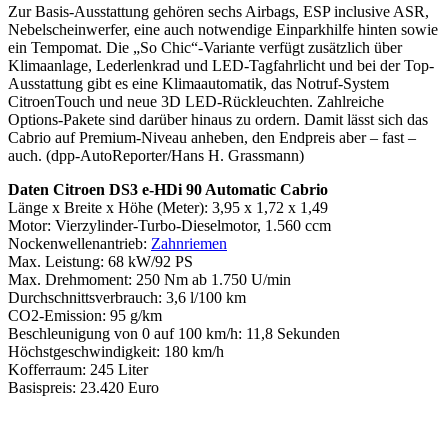
Zur Basis-Ausstattung gehören sechs Airbags, ESP inclusive ASR,
Nebelscheinwerfer, eine auch notwendige Einparkhilfe hinten sowie
ein Tempomat. Die „So Chic“-Variante verfügt zusätzlich über
Klimaanlage, Lederlenkrad und LED-Tagfahrlicht und bei der Top-
Ausstattung gibt es eine Klimaautomatik, das Notruf-System
CitroenTouch und neue 3D LED-Rückleuchten. Zahlreiche
Options-Pakete sind darüber hinaus zu ordern. Damit lässt sich das
Cabrio auf Premium-Niveau anheben, den Endpreis aber – fast –
auch. (dpp-AutoReporter/Hans H. Grassmann)
Daten Citroen DS3 e-HDi 90 Automatic Cabrio
Länge x Breite x Höhe (Meter): 3,95 x 1,72 x 1,49
Motor: Vierzylinder-Turbo-Dieselmotor, 1.560 ccm
Nockenwellenantrieb:
Zahnriemen
Max. Leistung: 68 kW/92 PS
Max. Drehmoment: 250 Nm ab 1.750 U/min
Durchschnittsverbrauch: 3,6 l/100 km
CO2-Emission: 95 g/km
Beschleunigung von 0 auf 100 km/h: 11,8 Sekunden
Höchstgeschwindigkeit: 180 km/h
Kofferraum: 245 Liter
Basispreis: 23.420 Euro