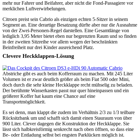
mehr nur Fahrer und Beifahrer, aber nicht die Fond-Passagiere vor
merklichen Luftverwirbelungen.
Citroen preist sein Cabrio als einzigen echten 5-Sitzer in seinem
Segment an. Eine derartige Besatzung dürfte aber nur die Ausnahme
von der Zwei-Personen-Regel darstellen. Eine Gesamtlänge von
lediglich 3,95 Meter bietet eben nur begrenzten Raum und so finden
in der zweiten Sitzreihe vor allem wegen der beschränkten
Beinfreiheit nur drei Kinder ausreichend Platz.
Clevere Heckklappen-Lösung
Abstriche gibt es auch beim Kofferraum zu machen. Mit 245 Liter
Volumen ist er zwar deutlich größer als beim Fiat 500 oder Mini,
doch durch die sehr kleine Heckklappe recht mühselig zu beladen.
Der berühmte Wasserkasten passt nur quer hineinpassen und ein
größerer Koffer hat kaum eine Chance auf eine
Transportmöglichkeit.
Es sei denn, man klappt die zudem im Verhältnis 2/3 zu 1/3 teilbare
Rücksitzbank um und schafft sich damit einen Stauraum von über
900 Liter. Clever dagegen die Konstruktion der Heckklappe. Sie
lässt sich halbkreisförmig senkrecht nach oben öffnen, so dass eine
Be- oder Entladung selbst bei engsten Parklücken möglich ist.