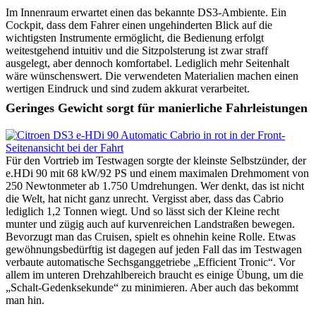
Im Innenraum erwartet einen das bekannte DS3-Ambiente. Ein
Cockpit, dass dem Fahrer einen ungehinderten Blick auf die
wichtigsten Instrumente ermöglicht, die Bedienung erfolgt
weitestgehend intuitiv und die Sitzpolsterung ist zwar straff
ausgelegt, aber dennoch komfortabel. Lediglich mehr Seitenhalt
wäre wünschenswert. Die verwendeten Materialien machen einen
wertigen Eindruck und sind zudem akkurat verarbeitet.
Geringes Gewicht sorgt für manierliche Fahrleistungen
Für den Vortrieb im Testwagen sorgte der kleinste Selbstzünder, der
e.HDi 90 mit 68 kW/92 PS und einem maximalen Drehmoment von
250 Newtonmeter ab 1.750 Umdrehungen. Wer denkt, das ist nicht
die Welt, hat nicht ganz unrecht. Vergisst aber, dass das Cabrio
lediglich 1,2 Tonnen wiegt. Und so lässt sich der Kleine recht
munter und zügig auch auf kurvenreichen Landstraßen bewegen.
Bevorzugt man das Cruisen, spielt es ohnehin keine Rolle. Etwas
gewöhnungsbedürftig ist dagegen auf jeden Fall das im Testwagen
verbaute automatische Sechsganggetriebe „Efficient Tronic“. Vor
allem im unteren Drehzahlbereich braucht es einige Übung, um die
„Schalt-Gedenksekunde“ zu minimieren. Aber auch das bekommt
man hin.