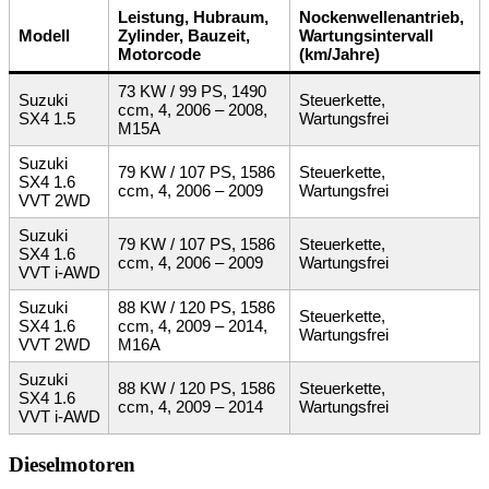
Leistung, Hubraum,
Nockenwellenantrieb,
Modell
Zylinder, Bauzeit,
Wartungsintervall
Motorcode
(km/Jahre)
73 KW / 99 PS, 1490
Suzuki
Steuerkette,
ccm, 4, 2006 – 2008,
SX4 1.5
Wartungsfrei
M15A
Suzuki
79 KW / 107 PS, 1586
Steuerkette,
SX4 1.6
ccm, 4, 2006 – 2009
Wartungsfrei
VVT 2WD
Suzuki
79 KW / 107 PS, 1586
Steuerkette,
SX4 1.6
ccm, 4, 2006 – 2009
Wartungsfrei
VVT i-AWD
Suzuki
88 KW / 120 PS, 1586
Steuerkette,
SX4 1.6
ccm, 4, 2009 – 2014,
Wartungsfrei
VVT 2WD
M16A
Suzuki
88 KW / 120 PS, 1586
Steuerkette,
SX4 1.6
ccm, 4, 2009 – 2014
Wartungsfrei
VVT i-AWD
Dieselmotoren