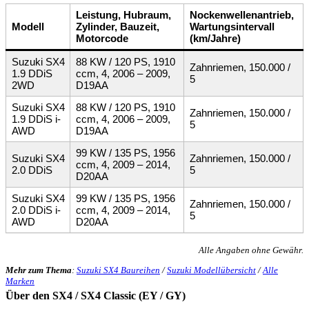
Leistung, Hubraum,
Nockenwellenantrieb,
Modell
Zylinder, Bauzeit,
Wartungsintervall
Motorcode
(km/Jahre)
Suzuki SX4
88 KW / 120 PS, 1910
Zahnriemen, 150.000 /
1.9 DDiS
ccm, 4, 2006 – 2009,
5
2WD
D19AA
Suzuki SX4
88 KW / 120 PS, 1910
Zahnriemen, 150.000 /
1.9 DDiS i-
ccm, 4, 2006 – 2009,
5
AWD
D19AA
99 KW / 135 PS, 1956
Suzuki SX4
Zahnriemen, 150.000 /
ccm, 4, 2009 – 2014,
2.0 DDiS
5
D20AA
Suzuki SX4
99 KW / 135 PS, 1956
Zahnriemen, 150.000 /
2.0 DDiS i-
ccm, 4, 2009 – 2014,
5
AWD
D20AA
Alle Angaben ohne Gewähr.
Mehr zum Thema
:
Suzuki SX4 Baureihen
/
Suzuki Modellübersicht
/
Alle
Marken
Über den SX4 / SX4 Classic (EY / GY)