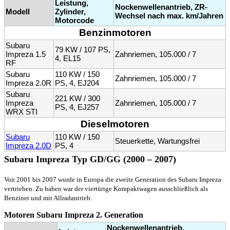
Leistung,
Nockenwellenantrieb, ZR-
Modell
Zylinder,
Wechsel nach max. km/Jahren
Motorcode
Benzinmotoren
Subaru
79 KW / 107 PS,
Impreza 1.5
Zahnriemen, 105.000 / 7
4, EL15
RF
Subaru
110 KW / 150
Zahnriemen, 105.000 / 7
Impreza 2.0R
PS, 4, EJ204
Subaru
221 KW / 300
Impreza
Zahnriemen, 105.000 / 7
PS, 4, EJ257
WRX STI
Dieselmotoren
Subaru
110 KW / 150
Steuerkette, Wartungsfrei
Impreza 2.0D
PS, 4
Subaru Impreza Typ GD/GG (2000 – 2007)
Von 2001 bis 2007 wurde in Europa die zweite Generation des Subaru Impreza
vertrieben. Zu haben war der viertürige Kompaktwagen ausschließlich als
Benziner und mit Allradantrieb.
Motoren Subaru Impreza 2. Generation
Nockenwellenantrieb,