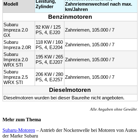
Leistung,
Modell
Zahnriemenwechsel nach max.
Zylinder
km/Jahren
Benzinmotoren
Subaru
92 KW / 125
Impreza 2.0
Zahnriemen, 105.000 / 7
PS, 4, EJ20
GX
Subaru
118 KW / 160
Zahnriemen, 105.000 / 7
Impreza 2.0R
PS, 4, EJ204
Subaru
195 KW / 265
Impreza 2.0
Zahnriemen, 105.000 / 7
PS, 4, EJ207
WRX STI
Subaru
206 KW / 280
Impreza 2.5
Zahnriemen, 105.000 / 7
PS, 4, EJ257
WRX STI
Dieselmotoren
Dieselmotoren wurden bei dieser Baureihe nicht angeboten.
Alle Angaben ohne Gewähr.
Mehr zum Thema
Subaru-Motoren
– Antrieb der Nockenwelle bei Motoren von Autos
der Marke Subaru