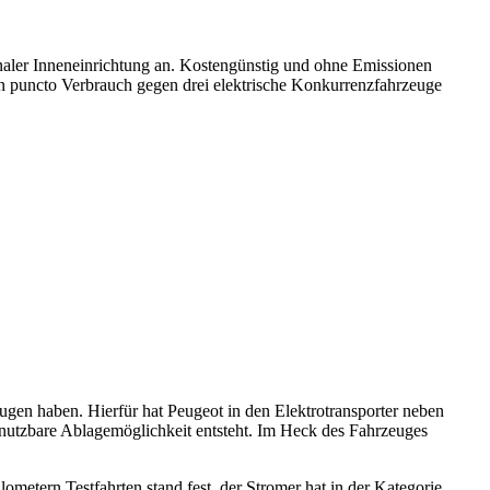
onaler Inneneinrichtung an. Kostengünstig und ohne Emissionen
 in puncto Verbrauch gegen drei elektrische Konkurrenzfahrzeuge
ugen haben. Hierfür hat Peugeot in den Elektrotransporter neben
l nutzbare Ablagemöglichkeit entsteht. Im Heck des Fahrzeuges
ometern Testfahrten stand fest, der Stromer hat in der Kategorie