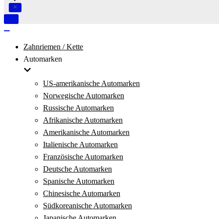
Navigation
umschalten
Navigation
umschalten
Zahnriemen / Kette
Automarken
US-amerikanische Automarken
Norwegische Automarken
Russische Automarken
Afrikanische Automarken
Amerikanische Automarken
Italienische Automarken
Französische Automarken
Deutsche Automarken
Spanische Automarken
Chinesische Automarken
Südkoreanische Automarken
Japanische Automarken