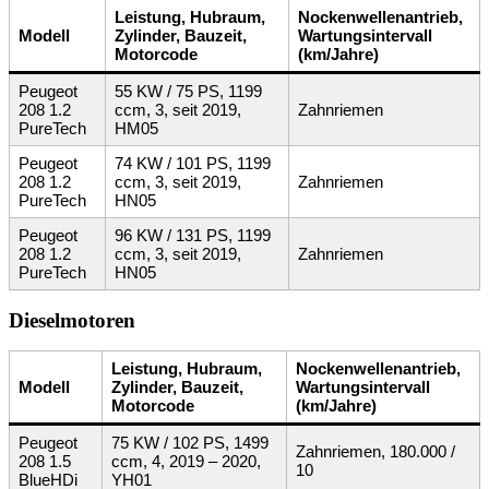
Leistung, Hubraum,
Nockenwellenantrieb,
Modell
Zylinder, Bauzeit,
Wartungsintervall
Motorcode
(km/Jahre)
Peugeot
55 KW / 75 PS, 1199
208 1.2
ccm, 3, seit 2019,
Zahnriemen
PureTech
HM05
Peugeot
74 KW / 101 PS, 1199
208 1.2
ccm, 3, seit 2019,
Zahnriemen
PureTech
HN05
Peugeot
96 KW / 131 PS, 1199
208 1.2
ccm, 3, seit 2019,
Zahnriemen
PureTech
HN05
Dieselmotoren
Leistung, Hubraum,
Nockenwellenantrieb,
Modell
Zylinder, Bauzeit,
Wartungsintervall
Motorcode
(km/Jahre)
Peugeot
75 KW / 102 PS, 1499
Zahnriemen, 180.000 /
208 1.5
ccm, 4, 2019 – 2020,
10
BlueHDi
YH01