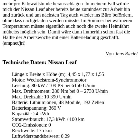
mehr pro Kilowattstunde herausschlagen. In meinem Fall würde
mich der Nissan Leaf aber bereits heute zumindest zur Arbeit hin
und zurück und am nächsten Tag auch wieder ins Büro befördern,
ohne dass nachgeladen werden müsste. Im Sommer bei wärmeren
Temperaturen müsste eigentlich auch noch die zweite Heimfahrt
mühelos möglich sein. Damit wäre dann immerhin schon fast die
Hälfte der Arbeitswoche mit einer Batterieladung geschafft.
(ampnet/jri)
Von
Jens Riedel
Technische Daten: Nissan Leaf
Länge x Breite x Höhe (m): 4,45 x 1,77 x 1,55
Motor: Wechselstrom-Synchronmotor
Leistung: 80 kW / 109 PS bei 6150 U/min
Max. Drehmoment: 280 Nm bei 0 – 2730 U/min
Max. Drehzahl: 10 390 U/min
Batterie: Lithiumionen, 48 Module, 192 Zellen
Batteriespannung: 360 V
Kapazität: 24 kWh
Stromverbrauch: 17,3 kWh / 100 km
CO2-Emissionen: 0
Reichweite: 175 km
Luftwiderstandsbeiwert: 0,29