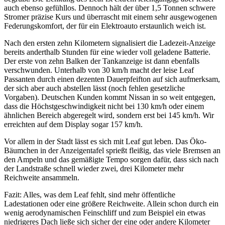
auch ebenso gefühllos. Dennoch hält der über 1,5 Tonnen schwere
Stromer präzise Kurs und überrascht mit einem sehr ausgewogenen
Federungskomfort, der für ein Elektroauto erstaunlich weich ist.
Nach den ersten zehn Kilometern signalisiert die Ladezeit-Anzeige
bereits anderthalb Stunden für eine wieder voll geladene Batterie.
Der erste von zehn Balken der Tankanzeige ist dann ebenfalls
verschwunden. Unterhalb von 30 km/h macht der leise Leaf
Passanten durch einen dezenten Dauerpfeifton auf sich aufmerksam,
der sich aber auch abstellen lässt (noch fehlen gesetzliche
Vorgaben). Deutschen Kunden kommt Nissan in so weit entgegen,
dass die Höchstgeschwindigkeit nicht bei 130 km/h oder einem
ähnlichen Bereich abgeregelt wird, sondern erst bei 145 km/h. Wir
erreichten auf dem Display sogar 157 km/h.
Vor allem in der Stadt lässt es sich mit Leaf gut leben. Das Öko-
Bäumchen in der Anzeigentafel sprießt fleißig, das viele Bremsen an
den Ampeln und das gemäßigte Tempo sorgen dafür, dass sich nach
der Landstraße schnell wieder zwei, drei Kilometer mehr
Reichweite ansammeln.
Fazit: Alles, was dem Leaf fehlt, sind mehr öffentliche
Ladestationen oder eine größere Reichweite. Allein schon durch ein
wenig aerodynamischen Feinschliff und zum Beispiel ein etwas
niedrigeres Dach ließe sich sicher der eine oder andere Kilometer