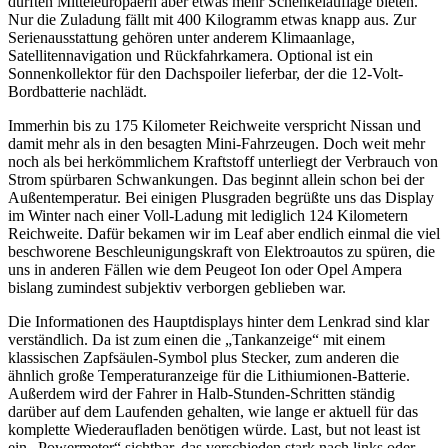
dürften Mitteleuropäern aber etwas mehr Schenkelauflage bieten.
Nur die Zuladung fällt mit 400 Kilogramm etwas knapp aus. Zur
Serienausstattung gehören unter anderem Klimaanlage,
Satellitennavigation und Rückfahrkamera. Optional ist ein
Sonnenkollektor für den Dachspoiler lieferbar, der die 12-Volt-
Bordbatterie nachlädt.
Immerhin bis zu 175 Kilometer Reichweite verspricht Nissan und
damit mehr als in den besagten Mini-Fahrzeugen. Doch weit mehr
noch als bei herkömmlichem Kraftstoff unterliegt der Verbrauch von
Strom spürbaren Schwankungen. Das beginnt allein schon bei der
Außentemperatur. Bei einigen Plusgraden begrüßte uns das Display
im Winter nach einer Voll-Ladung mit lediglich 124 Kilometern
Reichweite. Dafür bekamen wir im Leaf aber endlich einmal die viel
beschworene Beschleunigungskraft von Elektroautos zu spüren, die
uns in anderen Fällen wie dem Peugeot Ion oder Opel Ampera
bislang zumindest subjektiv verborgen geblieben war.
Die Informationen des Hauptdisplays hinter dem Lenkrad sind klar
verständlich. Da ist zum einen die „Tankanzeige“ mit einem
klassischen Zapfsäulen-Symbol plus Stecker, zum anderen die
ähnlich große Temperaturanzeige für die Lithiumionen-Batterie.
Außerdem wird der Fahrer in Halb-Stunden-Schritten ständig
darüber auf dem Laufenden gehalten, wie lange er aktuell für das
komplette Wiederaufladen benötigen würde. Last, but not least ist
ein „Powermeter“ sichtbar, das verschieden stark nach links oder