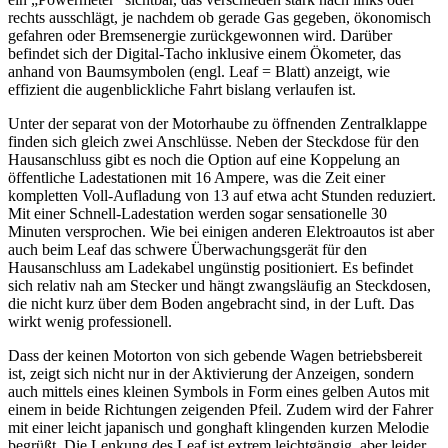
rechts ausschlägt, je nachdem ob gerade Gas gegeben, ökonomisch
gefahren oder Bremsenergie zurückgewonnen wird. Darüber
befindet sich der Digital-Tacho inklusive einem Ökometer, das
anhand von Baumsymbolen (engl. Leaf = Blatt) anzeigt, wie
effizient die augenblickliche Fahrt bislang verlaufen ist.
Unter der separat von der Motorhaube zu öffnenden Zentralklappe
finden sich gleich zwei Anschlüsse. Neben der Steckdose für den
Hausanschluss gibt es noch die Option auf eine Koppelung an
öffentliche Ladestationen mit 16 Ampere, was die Zeit einer
kompletten Voll-Aufladung von 13 auf etwa acht Stunden reduziert.
Mit einer Schnell-Ladestation werden sogar sensationelle 30
Minuten versprochen. Wie bei einigen anderen Elektroautos ist aber
auch beim Leaf das schwere Überwachungsgerät für den
Hausanschluss am Ladekabel ungünstig positioniert. Es befindet
sich relativ nah am Stecker und hängt zwangsläufig an Steckdosen,
die nicht kurz über dem Boden angebracht sind, in der Luft. Das
wirkt wenig professionell.
Dass der keinen Motorton von sich gebende Wagen betriebsbereit
ist, zeigt sich nicht nur in der Aktivierung der Anzeigen, sondern
auch mittels eines kleinen Symbols in Form eines gelben Autos mit
einem in beide Richtungen zeigenden Pfeil. Zudem wird der Fahrer
mit einer leicht japanisch und gonghaft klingenden kurzen Melodie
begrüßt. Die Lenkung des Leaf ist extrem leichtgängig, aber leider