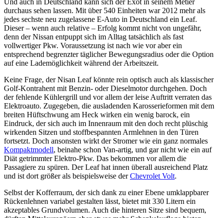
Und auch in Deutschland kann sich der Exot in seinem Metier
durchaus sehen lassen. Mit über 540 Einheiten war 2012 mehr als
jedes sechste neu zugelassene E-Auto in Deutschland ein Leaf.
Dieser – wenn auch relative – Erfolg kommt nicht von ungefähr,
denn der Nissan entpuppt sich im Alltag tatsächlich als fast
vollwertiger Pkw. Voraussetzung ist nach wie vor aber ein
entsprechend begrenzter täglicher Bewegungsradius oder die Option
auf eine Lademöglichkeit während der Arbeitszeit.
Keine Frage, der Nisan Leaf könnte rein optisch auch als klassischer
Golf-Kontrahent mit Benzin- oder Dieselmotor durchgehen. Doch
der fehlende Kühlergrill und vor allem der leise Auftritt verraten das
Elektroauto. Zugegeben, die ausladenden Karosserieformen mit dem
breiten Hüftschwung am Heck wirken ein wenig barock, ein
Eindruck, der sich auch im Innenraum mit den doch recht plüschig
wirkenden Sitzen und stoffbespannten Armlehnen in den Türen
fortsetzt. Doch ansonsten wirkt der Stromer wie ein ganz normales
Kompaktmodell
, beinahe schon Van-artig, und gar nicht wie ein auf
Diät getrimmter Elektro-Pkw. Das bekommen vor allem die
Passagiere zu spüren. Der Leaf hat innen überall ausreichend Platz
und ist dort größer als beispielsweise der
Chevrolet Volt
.
Selbst der Kofferraum, der sich dank zu einer Ebene umklappbarer
Rückenlehnen variabel gestalten lässt, bietet mit 330 Litern ein
akzeptables Grundvolumen. Auch die hinteren Sitze sind bequem,