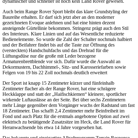
dynamischer und schneller ist noch kein Land Rover gewesen.
Auch beim Range Rover Sport bleibt das klare Grundstyling der
Baureihe erhalten. Er darf sich jetzt aber an den moderner
gezeichneten Evoque anlehnen und hat eine hinten dezent
ansteigende Gürtellinie bekommen. Stringenz prägt auch den Stil
des Interieurs. Klare Linien und auf das Wesentliche reduzierte
Bedienelemente. So wurde die Zahl der Schalter nochmals halbiert
und der Beifahrer findet bis auf die Taste zur Öffnung des
(versteckten) Handschuhfachs und das Drehrad für die
Lüftungsdüse nur die große mit Leder bezogene
Armaturenbrettblende vor sich. Dafür wurde die Auswahl an
Dekormustern, Dachhimmel-, Sitz- und Karosseriefarben sowie
Felgen von 19 bis 22 Zoll nochmals deutlich erweitert
Der Sport ist knapp 15 Zentimeter kürzer und fünfeinhalb
Zentimeter flacher als der Range Rover, hat eine schrägere
Heckklappe und statt der „Haifischkiemen“ kleinere, sportlicher
wirkende Luftauslässe an der Seite. Bei über sechs Zentimetern
mehr Länge gegenüber dem Vorgänger wuchs der Radstand um fast
18 Zentimeter. Das schafft 2,4 Zentimeter mehr Beinfreiheit im
Fond und auch Platz für die erstmals angebotene Option auf zwei
elektrisch zu betätigende Zusatzsitze im Heck, die Land Rover für
Heranwachsende bis etwa 14 Jahre vorgesehen hat.
Das bekannte und einzigartige Allradprogramm Terrain Response