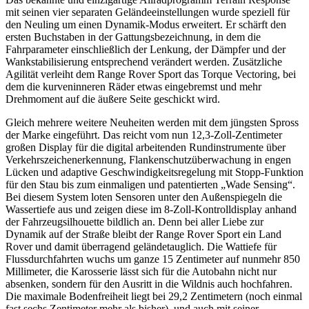
mit seinen vier separaten Geländeeinstellungen wurde speziell für
den Neuling um einen Dynamik-Modus erweitert. Er schärft den
ersten Buchstaben in der Gattungsbezeichnung, in dem die
Fahrparameter einschließlich der Lenkung, der Dämpfer und der
Wankstabilisierung entsprechend verändert werden. Zusätzliche
Agilität verleiht dem Range Rover Sport das Torque Vectoring, bei
dem die kurveninneren Räder etwas eingebremst und mehr
Drehmoment auf die äußere Seite geschickt wird.
Gleich mehrere weitere Neuheiten werden mit dem jüngsten Spross
der Marke eingeführt. Das reicht vom nun 12,3-Zoll-Zentimeter
großen Display für die digital arbeitenden Rundinstrumente über
Verkehrszeichenerkennung, Flankenschutzüberwachung in engen
Lücken und adaptive Geschwindigkeitsregelung mit Stopp-Funktion
für den Stau bis zum einmaligen und patentierten „Wade Sensing“.
Bei diesem System loten Sensoren unter den Außenspiegeln die
Wassertiefe aus und zeigen diese im 8-Zoll-Kontrolldisplay anhand
der Fahrzeugsilhouette bildlich an. Denn bei aller Liebe zur
Dynamik auf der Straße bleibt der Range Rover Sport ein Land
Rover und damit überragend geländetauglich. Die Wattiefe für
Flussdurchfahrten wuchs um ganze 15 Zentimeter auf nunmehr 850
Millimeter, die Karosserie lässt sich für die Autobahn nicht nur
absenken, sondern für den Ausritt in die Wildnis auch hochfahren.
Die maximale Bodenfreiheit liegt bei 29,2 Zentimetern (noch einmal
fast sechs Zentimeter mehr als bisher), und auch mit seiner