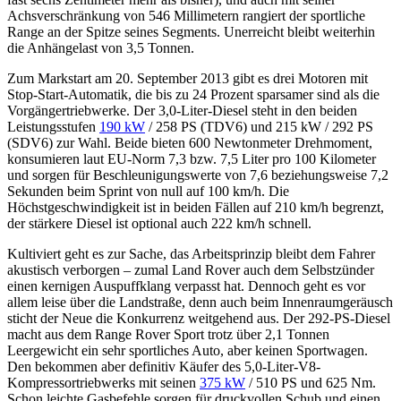
Achsverschränkung von 546 Millimetern rangiert der sportliche
Range an der Spitze seines Segments. Unerreicht bleibt weiterhin
die Anhängelast von 3,5 Tonnen.
Zum Markstart am 20. September 2013 gibt es drei Motoren mit
Stop-Start-Automatik, die bis zu 24 Prozent sparsamer sind als die
Vorgängertriebwerke. Der 3,0-Liter-Diesel steht in den beiden
Leistungsstufen
190 kW
/ 258 PS (TDV6) und 215 kW / 292 PS
(SDV6) zur Wahl. Beide bieten 600 Newtonmeter Drehmoment,
konsumieren laut EU-Norm 7,3 bzw. 7,5 Liter pro 100 Kilometer
und sorgen für Beschleunigungswerte von 7,6 beziehungsweise 7,2
Sekunden beim Sprint von null auf 100 km/h. Die
Höchstgeschwindigkeit ist in beiden Fällen auf 210 km/h begrenzt,
der stärkere Diesel ist optional auch 222 km/h schnell.
Kultiviert geht es zur Sache, das Arbeitsprinzip bleibt dem Fahrer
akustisch verborgen – zumal Land Rover auch dem Selbstzünder
einen kernigen Auspuffklang verpasst hat. Dennoch geht es vor
allem leise über die Landstraße, denn auch beim Innenraumgeräusch
sticht der Neue die Konkurrenz weitgehend aus. Der 292-PS-Diesel
macht aus dem Range Rover Sport trotz über 2,1 Tonnen
Leergewicht ein sehr sportliches Auto, aber keinen Sportwagen.
Den bekommen aber definitiv Käufer des 5,0-Liter-V8-
Kompressortriebwerks mit seinen
375 kW
/ 510 PS und 625 Nm.
Schon leichte Gasbefehle sorgen für druckvollen Schub und einen