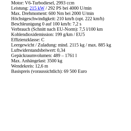
Motor: V6-Turbodiesel, 2993 ccm
Leistung:
215 kW
/ 292 PS bei 4000 U/min
Max. Drehmoment: 600 Nm bei 2000 U/min
Höchstgeschwindigkeit: 210 km/h (opt. 222 km/h)
Beschleunigung 0 auf 100 km/h: 7,2 s
Verbrauch (Schnitt nach EU-Norm): 7,5 l/100 km
Kohlendioxidemission: 199 g/km / EU5
Effizienzklasse: C
Leergewicht / Zuladung: mind. 2115 kg / max. 885 kg
Luftwiderstandsbeiwert: 0,34
Gepäckraumvolumen: 489 – 1761 l
Max. Anhängelast: 3500 kg
Wendekreis: 12,6 m
Basispreis (voraussichtlich): 69 500 Euro