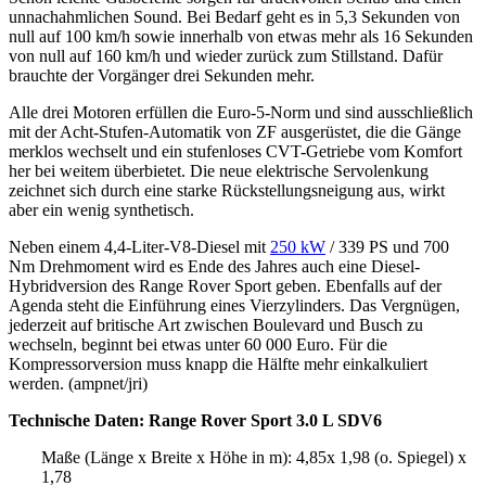
unnachahmlichen Sound. Bei Bedarf geht es in 5,3 Sekunden von
null auf 100 km/h sowie innerhalb von etwas mehr als 16 Sekunden
von null auf 160 km/h und wieder zurück zum Stillstand. Dafür
brauchte der Vorgänger drei Sekunden mehr.
Alle drei Motoren erfüllen die Euro-5-Norm und sind ausschließlich
mit der Acht-Stufen-Automatik von ZF ausgerüstet, die die Gänge
merklos wechselt und ein stufenloses CVT-Getriebe vom Komfort
her bei weitem überbietet. Die neue elektrische Servolenkung
zeichnet sich durch eine starke Rückstellungsneigung aus, wirkt
aber ein wenig synthetisch.
Neben einem 4,4-Liter-V8-Diesel mit
250 kW
/ 339 PS und 700
Nm Drehmoment wird es Ende des Jahres auch eine Diesel-
Hybridversion des Range Rover Sport geben. Ebenfalls auf der
Agenda steht die Einführung eines Vierzylinders. Das Vergnügen,
jederzeit auf britische Art zwischen Boulevard und Busch zu
wechseln, beginnt bei etwas unter 60 000 Euro. Für die
Kompressorversion muss knapp die Hälfte mehr einkalkuliert
werden. (ampnet/jri)
Technische Daten: Range Rover Sport 3.0 L SDV6
Maße (Länge x Breite x Höhe in m): 4,85x 1,98 (o. Spiegel) x
1,78