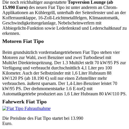
Die noch reichhaltiger ausgestattete
Topversion Lounge (ab
15.990 Euro)
des neuen Fiat Tipo ist unter anderem an Chrom-
Applikationen an Kühlergrill, unterhalb der Seitenfenster und an der
Kofferraumklappe, 16-Zoll-Leichtmetallfelgen, Klimaautomatik,
Geschwindigkeitsregelanlage, Nebelscheinwerfern mit
Abbiegelicht-Funktion sowie Lederlenkrad und Lederschaltknauf zu
erkennen.
Motoren Fiat Tipo
Beim grundsätzlich vorderradangetriebenen Fiat Tipo stehen vier
Motoren zur Wahl, zwei Benziner und zwei Turbodiesel mit
MultiJet Direkteinspritzung. Der 1.3 MultiJet stellt 70 kW/95 PS zur
Verfügung und verbraucht durchschnittlich 4,1 Liter pro 100
Kilometer. Auch der Selbstzünder mit 1,6 Liter Hubraum 88
kW/120 PS (ab 18.190 €) soll nur einen Zehntelliter mehr
verbrauchen. äußerst sparsam. Der 1,4-Liter-Benziner leistet 70
kW/95 PS. Der drehmomentstarke 1.6 E-torQ mit
Automatikgetriebe produziert aus 1,6 Liter Hubraum 80 kW/110 PS.
Fahrwerk Fiat Tipo
Die Preisliste des Fiat Tipo startet bei 13.990
Euro.