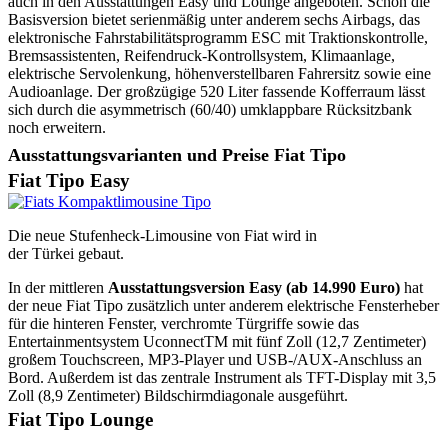
auch in den Ausstattungen Easy und Lounge angeboten. Schon die
Basisversion bietet serienmäßig unter anderem sechs Airbags, das
elektronische Fahrstabilitätsprogramm ESC mit Traktionskontrolle,
Bremsassistenten, Reifendruck-Kontrollsystem, Klimaanlage,
elektrische Servolenkung, höhenverstellbaren Fahrersitz sowie eine
Audioanlage. Der großzügige 520 Liter fassende Kofferraum lässt
sich durch die asymmetrisch (60/40) umklappbare Rücksitzbank
noch erweitern.
Ausstattungsvarianten und Preise Fiat Tipo
Fiat Tipo Easy
Die neue Stufenheck-Limousine von Fiat wird in
der Türkei gebaut.
In der mittleren
Ausstattungsversion Easy (ab 14.990 Euro)
hat
der neue Fiat Tipo zusätzlich unter anderem elektrische Fensterheber
für die hinteren Fenster, verchromte Türgriffe sowie das
Entertainmentsystem UconnectTM mit fünf Zoll (12,7 Zentimeter)
großem Touchscreen, MP3-Player und USB-/AUX-Anschluss an
Bord. Außerdem ist das zentrale Instrument als TFT-Display mit 3,5
Zoll (8,9 Zentimeter) Bildschirmdiagonale ausgeführt.
Fiat Tipo Lounge