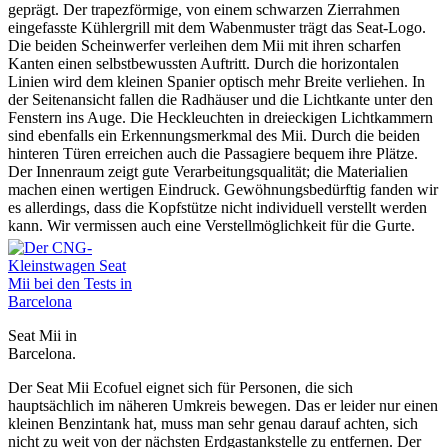
geprägt. Der trapezförmige, von einem schwarzen Zierrahmen
eingefasste Kühlergrill mit dem Wabenmuster trägt das Seat-Logo.
Die beiden Scheinwerfer verleihen dem Mii mit ihren scharfen
Kanten einen selbstbewussten Auftritt. Durch die horizontalen
Linien wird dem kleinen Spanier optisch mehr Breite verliehen. In
der Seitenansicht fallen die Radhäuser und die Lichtkante unter den
Fenstern ins Auge. Die Heckleuchten in dreieckigen Lichtkammern
sind ebenfalls ein Erkennungsmerkmal des Mii. Durch die beiden
hinteren Türen erreichen auch die Passagiere bequem ihre Plätze.
Der Innenraum zeigt gute Verarbeitungsqualität; die Materialien
machen einen wertigen Eindruck. Gewöhnungsbedürftig fanden wir
es allerdings, dass die Kopfstütze nicht individuell verstellt werden
kann. Wir vermissen auch eine Verstellmöglichkeit für die Gurte.
Seat Mii in
Barcelona.
Der Seat Mii Ecofuel eignet sich für Personen, die sich
hauptsächlich im näheren Umkreis bewegen. Das er leider nur einen
kleinen Benzintank hat, muss man sehr genau darauf achten, sich
nicht zu weit von der nächsten Erdgastankstelle zu entfernen. Der