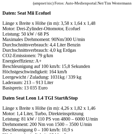
(ampnet/nic) Fotos: Auto-Medienportal.Net/Tim Westermann
Daten: Seat Mii Ecofuel
Länge x Breite x Höhe (in m): 3,58 x 1,64 x 1,48
Motor: Drei-Zylinder-Ottomotor, Ecofuel
Leistung: 50 kW / 68 PS
Maximales Drehmoment: 90Nm/300 U/min
Durchschnittsverbrauch: 4,4 Liter Benzin
Durchschnittsverbrauch: 4,0 kg Erdgas
CO2-Emissionen: 79 g/km
Energieeffizienz: A+
Beschleunigung auf 100 km/h: 15,8 Sekunden
Höchstgeschwindigkeit: 164 km/h
Leergewicht / Zuladung: 1031kg / 339 kg
Laderaum: 213 – 913 Liter
Basispreis: 13 035 Euro
Daten Seat Leon 1.4 TGI Start&Stop
Länge x Breite x Höhe (in m): 4,26 x 1,82 x 1,46
Motor: 1,4 Liter, Turbo, Direkteinspritzung
Leistung: 81 kW / 110 PS von 4800 – 6000 U/min
Drehmoment: 200 Nm von 1500 – 3500 U/min
Beschleunigung 0 – 100 km/h: 10,9 s