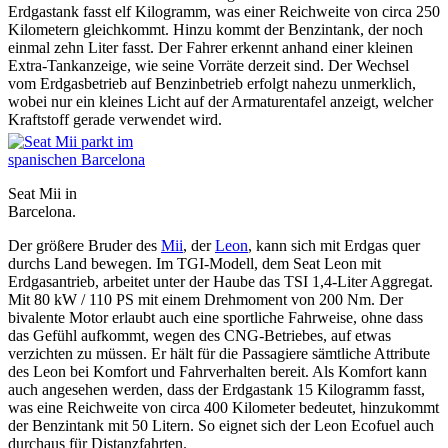
Erdgastank fasst elf Kilogramm, was einer Reichweite von circa 250
Kilometern gleichkommt. Hinzu kommt der Benzintank, der noch
einmal zehn Liter fasst. Der Fahrer erkennt anhand einer kleinen
Extra-Tankanzeige, wie seine Vorräte derzeit sind. Der Wechsel
vom Erdgasbetrieb auf Benzinbetrieb erfolgt nahezu unmerklich,
wobei nur ein kleines Licht auf der Armaturentafel anzeigt, welcher
Kraftstoff gerade verwendet wird.
Seat Mii in
Barcelona.
Der größere Bruder des
Mii
, der
Leon
, kann sich mit Erdgas quer
durchs Land bewegen. Im TGI-Modell, dem Seat Leon mit
Erdgasantrieb, arbeitet unter der Haube das TSI 1,4-Liter Aggregat.
Mit 80 kW / 110 PS mit einem Drehmoment von 200 Nm. Der
bivalente Motor erlaubt auch eine sportliche Fahrweise, ohne dass
das Gefühl aufkommt, wegen des CNG-Betriebes, auf etwas
verzichten zu müssen. Er hält für die Passagiere sämtliche Attribute
des Leon bei Komfort und Fahrverhalten bereit. Als Komfort kann
auch angesehen werden, dass der Erdgastank 15 Kilogramm fasst,
was eine Reichweite von circa 400 Kilometer bedeutet, hinzukommt
der Benzintank mit 50 Litern. So eignet sich der Leon Ecofuel auch
durchaus für Distanzfahrten.