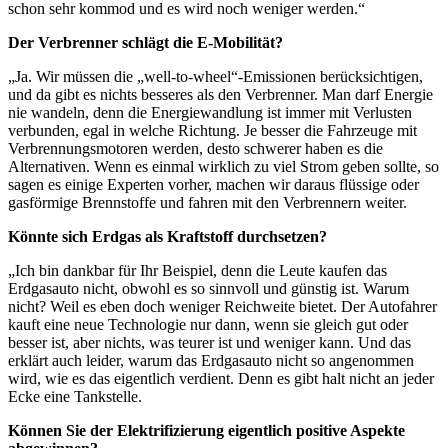
schon sehr kommod und es wird noch weniger werden.“
Der Verbrenner schlägt die E-Mobilität?
„Ja. Wir müssen die „well-to-wheel“-Emissionen berücksichtigen,
und da gibt es nichts besseres als den Verbrenner. Man darf Energie
nie wandeln, denn die Energiewandlung ist immer mit Verlusten
verbunden, egal in welche Richtung. Je besser die Fahrzeuge mit
Verbrennungsmotoren werden, desto schwerer haben es die
Alternativen. Wenn es einmal wirklich zu viel Strom geben sollte, so
sagen es einige Experten vorher, machen wir daraus flüssige oder
gasförmige Brennstoffe und fahren mit den Verbrennern weiter.
Könnte sich Erdgas als Kraftstoff durchsetzen?
„Ich bin dankbar für Ihr Beispiel, denn die Leute kaufen das
Erdgasauto nicht, obwohl es so sinnvoll und günstig ist. Warum
nicht? Weil es eben doch weniger Reichweite bietet. Der Autofahrer
kauft eine neue Technologie nur dann, wenn sie gleich gut oder
besser ist, aber nichts, was teurer ist und weniger kann. Und das
erklärt auch leider, warum das Erdgasauto nicht so angenommen
wird, wie es das eigentlich verdient. Denn es gibt halt nicht an jeder
Ecke eine Tankstelle.
Können Sie der Elektrifizierung eigentlich positive Aspekte