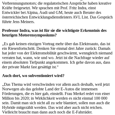
Verbrennungsmotors; die regulatorischen Ansprüche haben kreative
Kräfte freigesetzt. Wir sprachen mit Prof. Fritz Indra, einst
Entwickler bei Alpina, Audi und GM, heute auch Berater des
österreichischen Entwicklungsdienstleisters AVL List. Das Gespräch
führte Jens Meiners.
Professor Indra, was ist für sie die wichtigste Erkenntnis des
heurigen Motorensymposiums?
„Es gab keinen einzigen Vortrag mehr über das Elektroauto, das ist
ein Riesenfortschritt. Denken Sie einmal drei Jahre zurück: Damals
hat jeder von der Elektromobilität geschwärmt, wenngleich niemand
verraten hat, wann, wie und wo. Jetzt ist die Nachfrage wieder auf
einem absoluten Tiefpunkt angekommen. Ich gehe davon aus, dass
der private Markt fast gesättigt ist.“
Auch dort, wo subventioniert wird?
„Das Thema wird verschwinden vor allem auch deshalb, weil jetzt
Norwegen als das gelobte Land der E-Autos die immensen
Förderungen, die es hier gab, einstellt. Frau Merkel redet von einer
Million bis 2020; in Wirklichkeit werden es nicht einmal 100 000
sein. Damit man sich nicht all zu sehr blamiert, sollen nun auch die
Hybride mitgezählt werden. Das wird aber auch nicht reichen.
Vielleicht braucht man dann auch noch die E-Fahrräder.