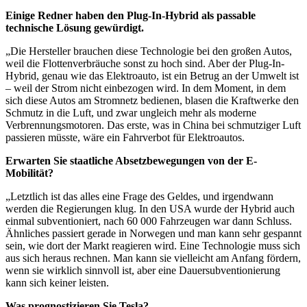
Einige Redner haben den Plug-In-Hybrid als passable
technische Lösung gewürdigt.
„Die Hersteller brauchen diese Technologie bei den großen Autos,
weil die Flottenverbräuche sonst zu hoch sind. Aber der Plug-In-
Hybrid, genau wie das Elektroauto, ist ein Betrug an der Umwelt ist
– weil der Strom nicht einbezogen wird. In dem Moment, in dem
sich diese Autos am Stromnetz bedienen, blasen die Kraftwerke den
Schmutz in die Luft, und zwar ungleich mehr als moderne
Verbrennungsmotoren. Das erste, was in China bei schmutziger Luft
passieren müsste, wäre ein Fahrverbot für Elektroautos.
Erwarten Sie staatliche Absetzbewegungen von der E-
Mobilität?
„Letztlich ist das alles eine Frage des Geldes, und irgendwann
werden die Regierungen klug. In den USA wurde der Hybrid auch
einmal subventioniert, nach 60 000 Fahrzeugen war dann Schluss.
Ähnliches passiert gerade in Norwegen und man kann sehr gespannt
sein, wie dort der Markt reagieren wird. Eine Technologie muss sich
aus sich heraus rechnen. Man kann sie vielleicht am Anfang fördern,
wenn sie wirklich sinnvoll ist, aber eine Dauersubventionierung
kann sich keiner leisten.
Was prognostizieren Sie Tesla?