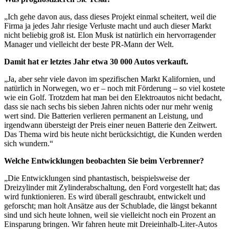
„Ich gehe davon aus, dass dieses Projekt einmal scheitert, weil die
Firma ja jedes Jahr riesige Verluste macht und auch dieser Markt
nicht beliebig groß ist. Elon Musk ist natürlich ein hervorragender
Manager und vielleicht der beste PR-Mann der Welt.
Damit hat er letztes Jahr etwa 30 000 Autos verkauft.
„Ja, aber sehr viele davon im spezifischen Markt Kalifornien, und
natürlich in Norwegen, wo er – noch mit Förderung – so viel kostete
wie ein Golf. Trotzdem hat man bei den Elektroautos nicht bedacht,
dass sie nach sechs bis sieben Jahren nichts oder nur mehr wenig
wert sind. Die Batterien verlieren permanent an Leistung, und
irgendwann übersteigt der Preis einer neuen Batterie den Zeitwert.
Das Thema wird bis heute nicht berücksichtigt, die Kunden werden
sich wundern.“
Welche Entwicklungen beobachten Sie beim Verbrenner?
„Die Entwicklungen sind phantastisch, beispielsweise der
Dreizylinder mit Zylinderabschaltung, den Ford vorgestellt hat; das
wird funktionieren. Es wird überall geschraubt, entwickelt und
geforscht; man holt Ansätze aus der Schublade, die längst bekannt
sind und sich heute lohnen, weil sie vielleicht noch ein Prozent an
Einsparung bringen. Wir fahren heute mit Dreieinhalb-Liter-Autos