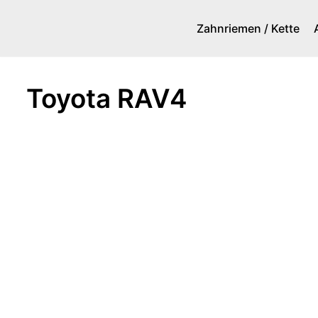
Zahnriemen / Kette
Zum
Inhalt
springen
Toyota RAV4