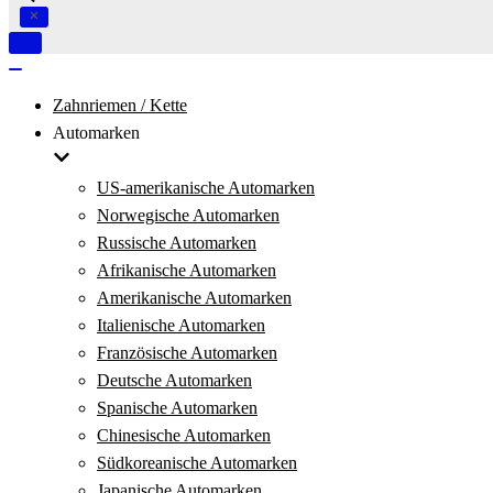
Navigation
umschalten
Navigation
umschalten
Zahnriemen / Kette
Automarken
US-amerikanische Automarken
Norwegische Automarken
Russische Automarken
Afrikanische Automarken
Amerikanische Automarken
Italienische Automarken
Französische Automarken
Deutsche Automarken
Spanische Automarken
Chinesische Automarken
Südkoreanische Automarken
Japanische Automarken